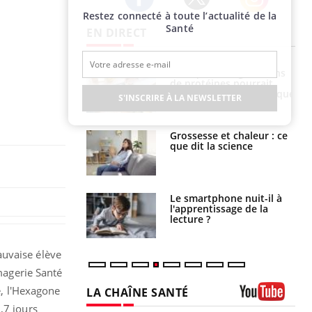
Restez connecté à toute l’actualité de la
Twitter
Facebook
Instagram
Santé
EN DIRECT
i votre ventre
Pourquoi manger moins
il les premiers
de protéines pourrait
 vos vacances ?
finalement être bénéfique
S'INSCRIRE À LA NEWSLETTER
haleurs :
Grossesse et chaleur : ce
i le risque de
que dit la science
rimpe-t-il ?
a pourrait-il
Le smartphone nuit-il à
la propagation du
l'apprentissage de la
lecture ?
auvaise élève
Imagerie Santé
e, l'Hexagone
LA CHAÎNE SANTÉ
,7 jours
Youtube