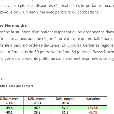
s, avec en plus des disparités régionales très importantes.
pour
ndez-vous pour un IRM rime avec parcours du combattant.
asse Normandie
n scène la situation d’un patient disposant d’une ordonnance dan
r, cette année, aucune région à forte densité de mortalité par c
ttente à part le Nord-Pas-de-Calais (26,3 jours). Certaines régio
ence en fer : comprendre pour
Insuline & Charge ment
tube
Youtube
eignent même plus de 50 jours, voir même 64 jours en Basse Norm
Youtube
Yout
venir
osait en parler??
à l’inverse de la volonté politique constamment exprimée », soulig
gue, irritabilité, brouillard mental ou
En 2026, l'insuline dans l
e alopécie… Les symptômes de la
reste entourée d'idées re
nce en fer sont multiples ce qui la rend
patients comme parfois ch
14
 plus élevée par cancer)