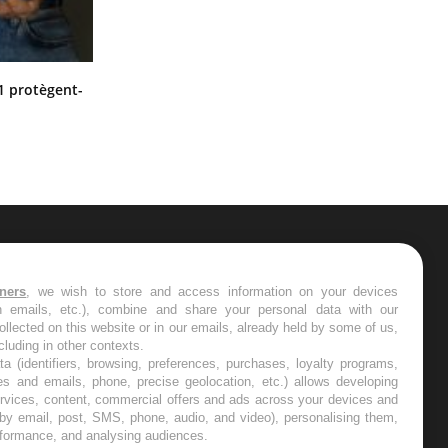
Cytomégalovirus : ce qui change
1 protègent-
dans la prise en charge des femmes
enceintes
ER
tners
, we wish to store and access information on your devices
in emails, etc.), combine and share your personal data with our
s les semaines les meilleures
ollected on this website or in our emails, already held by some of us,
ncluding in other contexts.
ta (identifiers, browsing, preferences, purchases, loyalty programs,
es and emails, phone, precise geolocation, etc.) allows developing
ervices, content, commercial offers and ads across your devices and
 by email, post, SMS, phone, audio, and video), personalising them,
RE
rformance, and analysing audiences.