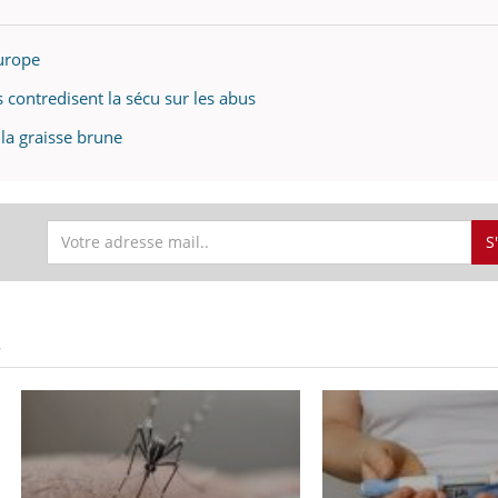
Europe
 contredisent la sécu sur les abus
la graisse brune
S
S