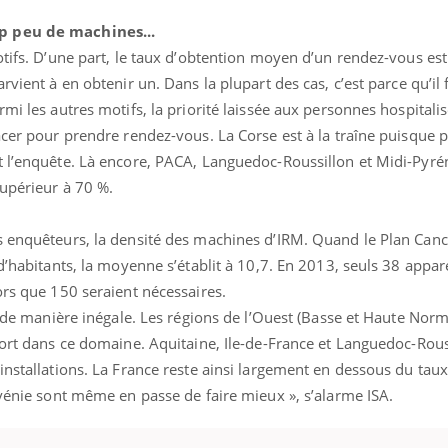
p peu de machines...
otifs. D’une part, le taux d’obtention moyen d’un rendez-vous est
rvient à en obtenir un. Dans la plupart des cas, c’est parce qu’il
mi les autres motifs, la priorité laissée aux personnes hospitalis
acer pour prendre rendez-vous. La Corse est à la traîne puisque 
t l’enquête. Là encore, PACA, Languedoc-Roussillon et Midi-Pyré
supérieur à 70 %.
s enquêteurs, la densité des machines d’IRM. Quand le Plan Can
d’habitants, la moyenne s’établit à 10,7. En 2013, seuls 38 appar
ors que 150 seraient nécessaires.
es de manière inégale. Les régions de l’Ouest (Basse et Haute Nor
fort dans ce domaine. Aquitaine, Ile-de-France et Languedoc-Rous
 installations. La France reste ainsi largement en dessous du ta
ovénie sont même en passe de faire mieux », s’alarme ISA.