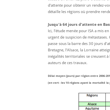
d'attente pour obtenir un rendez-vou
détaille les régions où prendre re
Jusqu'à 64 jours d'attente en B
Ici, l’étude menée pour ISA a mis e
urgent de suspicion de métastases. O
passe sous la barre des 30 jours d’a
Eczéma Chronique des Mains :
Car
Youtube
You
Bretagne, l’Alsace, la Lorraine att
Youtube
expliquer ma maladie
pré
inégalités territoriales se creusent 
Il y a des sujets qui sont faciles à aborder...
Fati
auteurs de ces travaux.
d'autres non ! D'un côté, poser des
mêm
questions sur la maladie d'un proche c'est
care
montrer ...
...
Délai moyen (jours) par région entre 2006-20
(en vert : les 10 régions ayant la mortalité la