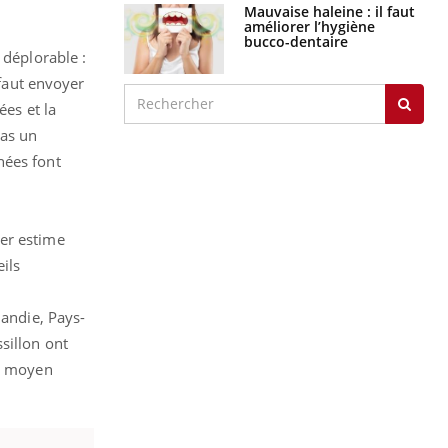
Mauvaise haleine : il faut
améliorer l’hygiène
bucco-dentaire
 déplorable :
 faut envoyer
ées et la
pas un
nées font
cer estime
eils
mandie, Pays-
sillon ont
ux moyen