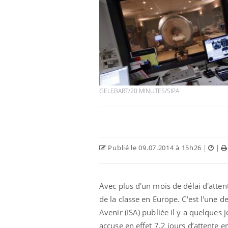
Cancer colorectal : une
stratégie simple aurait
changé la donne au Pays
basque
GELEBART/20 MINUTES/SIPA
Chikungunya, dengue,
West Nile : que se passe-
t-il dans le sud de la
France ?
Les médicaments GLP-1
Publié le 09.07.2014 à 15h26
|
|
protègent-ils aussi les os
?
Avec plus d'un mois de délai d'atte
de la classe en Europe. C'est l'une d
Avenir (ISA) publiée il y a quelques 
accuse en effet 7,2 jours d’attente 