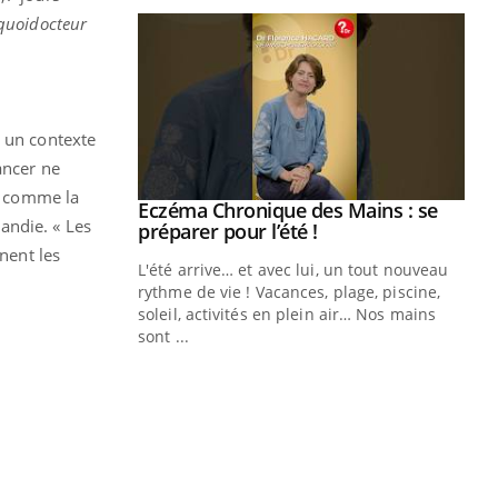
quoidocteur
s un contexte
ancer ne
ns comme la
ale : et si on
Eczéma Chronique des Mains : se
Youtube
andie. « Les
ube
Youtube
préparer pour l’été !
nent les
e diabète de type 2
L'été arrive… et avec lui, un tout nouveau
çues chez les
rythme de vie ! Vacances, plage, piscine,
ez les soignants.
soleil, activités en plein air… Nos mains
sont ...
Di
You
Le 
nom
dia
défi