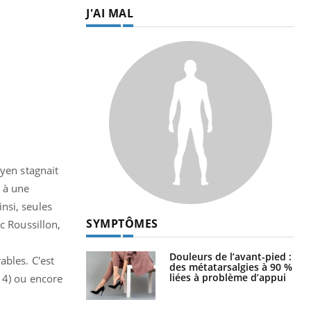
J'AI MAL
oyen stagnait
s à une
insi, seules
SYMPTÔMES
c Roussillon,
Douleurs de l’avant-pied :
ables. C'est
des métatarsalgies à 90 %
liées à problème d’appui
14) ou encore