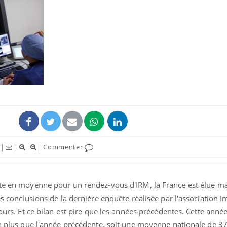
Cytomégalovirus : ce qui
Pourquo
change dans la prise en
gâche-t-
charge des femmes
jours de
enceintes
La sieste empêche-t-elle
Fortes c
de dormir la nuit ?
pourquo
noyade g
VIH : la fin du comprimé
Le Viagr
|
|
|
Commenter
tous les jours se profile-t-
freiner 
elle enfin ?
cancer ?
nte en moyenne pour un rendez-vous d'IRM, la France est élue m
es conclusions de la dernière enquête réalisée par l'association 
jours. Et ce bilan est pire que les années précédentes. Cette anné
en plus que l'année précédente, soit une moyenne nationale de 37