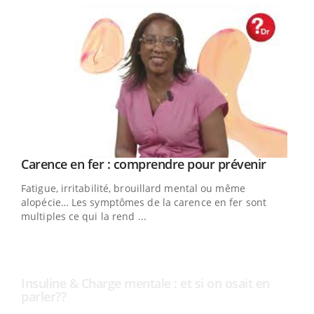
Youtube
Carence en fer : comprendre pour prévenir
Insuline & Charge mentale : et si on osait en
Youtube
Youtube
Youtube
parler??
Fatigue, irritabilité, brouillard mental ou même
En 2026, l'insuline dans le diabète de type 2 reste
alopécie… Les symptômes de la carence en fer sont
entourée d'idées reçues chez les patients comme
multiples ce qui la rend ...
parfois chez les soignants.
Ecz
You
pour