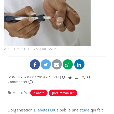
WEST COAST SURFER / MOO/REX/SIPA
Publié le 07.07.2014 à 18h33
|
|
|
|
|
Commenter
Mots clés :
diabète
prêt immobilier
L’organisation
Diabetes UK
a publié une
étude
qui fait