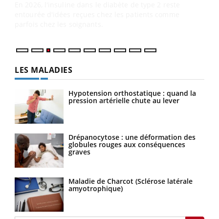
L'ét
Vaca
Nos 
LES MALADIES
Hypotension orthostatique : quand la
pression artérielle chute au lever
Drépanocytose : une déformation des
globules rouges aux conséquences
graves
Maladie de Charcot (Sclérose latérale
amyotrophique)