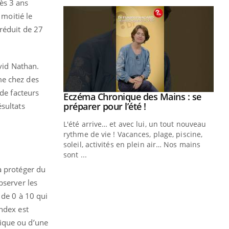
ès 3 ans
 moitié le
 réduit de 27
avid Nathan.
me chez des
 de facteurs
ale : et si on
Eczéma Chronique des Mains : se
Youtube
ube
Youtube
préparer pour l’été !
sultats
e diabète de type 2
L'été arrive… et avec lui, un tout nouveau
çues chez les
rythme de vie ! Vacances, plage, piscine,
ez les soignants.
soleil, activités en plein air… Nos mains
sont ...
Di
You
à protéger du
Le 
bserver les
nom
 de 0 à 10 qui
dia
ndex est
défi
sique ou d’une