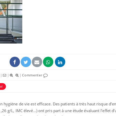
Cytomégalovirus : ce qui
Pourquo
change dans la prise en
gâche-t-
charge des femmes
jours de
enceintes
La sieste empêche-t-elle
Fortes c
de dormir la nuit ?
pourquo
noyade g
VIH : la fin du comprimé
Le Viagr
|
|
|
Commenter
tous les jours se profile-t-
freiner 
elle enfin ?
cancer ?
al
n hygiène de vie est efficace. Des patients à très haut risque d’
1,26 g/L, IMC élevé…) ont pris part à une étude évaluant l’effet 