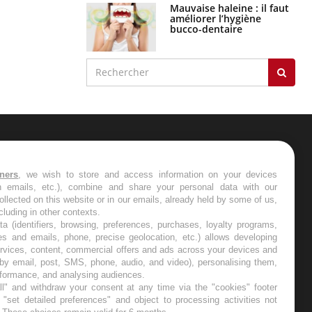
Mauvaise haleine : il faut
améliorer l’hygiène
bucco-dentaire
ER
tners
, we wish to store and access information on your devices
in emails, etc.), combine and share your personal data with our
s les semaines les meilleures
ollected on this website or in our emails, already held by some of us,
ncluding in other contexts.
ta (identifiers, browsing, preferences, purchases, loyalty programs,
es and emails, phone, precise geolocation, etc.) allows developing
ervices, content, commercial offers and ads across your devices and
 by email, post, SMS, phone, audio, and video), personalising them,
RE
rformance, and analysing audiences.
l" and withdraw your consent at any time via the "cookies" footer
"set detailed preferences" and object to processing activities not