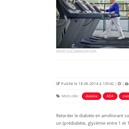
Cancer colorectal : une
stratégie simple aurait
changé la donne au Pays
basque
DAVID GOLDMAN/AP/SIPA
Chikungunya, dengue,
West Nile : que se passe-
t-il dans le sud de la
France ?
Les médicaments GLP-1
Publié le 18.06.2014 à 13h42
|
|
protègent-ils aussi les os
?
Mots clés :
diabète
ADA
mét
Retarder le diabète en améliorant so
un (prédiabète, glycémie entre 1 et 