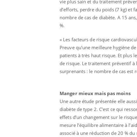
vie plus sain et du traitement prév
d’efforts, perdre du poids (7 kg) et 
nombre de cas de diabète. A 15 ans, 
%.
« Les facteurs de risque cardiovascul
Preuve qu’une meilleure hygiène de 
patients à très haut risque. Et plus
Eczéma Chronique des Mains :
Car
Youtube
You
Youtube
expliquer ma maladie
pré
de risque. Le traitement préventif à
surprenants : le nombre de cas est r
Il y a des sujets qui sont faciles à aborder...
Fati
d'autres non ! D'un côté, poser des
mêm
questions sur la maladie d'un proche c'est
care
montrer ...
...
Manger mieux mais pas moins
Une autre étude présentée elle auss
diabète de type 2. C’est ce qui ress
effets d’un changement sur le risque
mesure l’équilibre alimentaire à l’a
associé à une réduction de 20 % du 