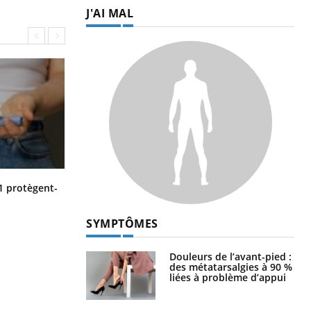
J'AI MAL
Cytomégalovirus : ce qui change
1 protègent-
dans la prise en charge des femmes
enceintes
SYMPTÔMES
Douleurs de l’avant-pied :
des métatarsalgies à 90 %
liées à problème d’appui