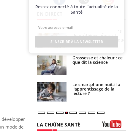
Restez connecté à toute l’actualité de la
Twitter
Facebook
Instagram
Santé
EN DIRECT
i votre ventre
Pourquoi manger moins
il les premiers
de protéines pourrait
 vos vacances ?
finalement être bénéfique
S'INSCRIRE À LA NEWSLETTER
haleurs :
Grossesse et chaleur : ce
i le risque de
que dit la science
rimpe-t-il ?
a pourrait-il
Le smartphone nuit-il à
la propagation du
l'apprentissage de la
lecture ?
en développer
LA CHAÎNE SANTÉ
d’un mode de
Youtube