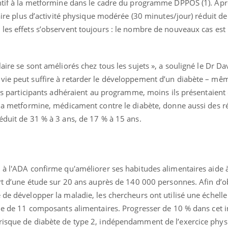
entif à la metformine dans le cadre du programme DPPOS (1). Apr
faire plus d’activité physique modérée (30 minutes/jour) réduit de
les effets s’observent toujours : le nombre de nouveaux cas est
aire se sont améliorés chez tous les sujets », a souligné le Dr D
vie peut suffire à retarder le développement d’un diabète – mê
 les participants adhéraient au programme, moins ils présentaient
ence en fer : comprendre pour
Insuline & Charge ment
tube
Youtube
Youtube
Yout
venir
osait en parler??
 la metformine, médicament contre le diabète, donne aussi des ré
éduit de 31 % à 3 ans, de 17 % à 15 ans.
gue, irritabilité, brouillard mental ou
En 2026, l'insuline dans l
e alopécie… Les symptômes de la
reste entourée d'idées re
nce en fer sont multiples ce qui la rend
patients comme parfois ch
i à l'ADA confirme qu'améliorer ses habitudes alimentaires aide 
ort d’une étude sur 20 ans auprès de 140 000 personnes. Afin d’o
 de développer la maladie, les chercheurs ont utilisé une échelle
ide de 11 composants alimentaires. Progresser de 10 % dans cet i
risque de diabète de type 2, indépendamment de l’exercice phy