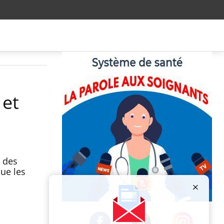
 et
z des
ue les
Publicité