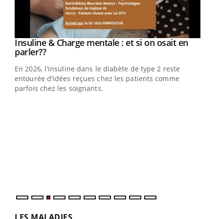
Youtube
Insuline & Charge mentale : et si on osait en
Youtube
Youtube
parler??
En 2026, l'insuline dans le diabète de type 2 reste
entourée d'idées reçues chez les patients comme
parfois chez les soignants.
Ecz
You
pour
L'ét
Vaca
Nos 
LES MALADIES