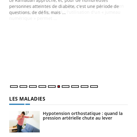
Le Ramadan approche, et, pour de nombreuses
Un établissement lié à un groupe mutualiste innove en
personnes atteintes de diabète, c'est une période de
matière de bilan de santé : l'utilisation d'un « jumeau
questions, de défis, mais ...
numérique » permet ...
COU
You
Coup
vous
épis
LES MALADIES
Hypotension orthostatique : quand la
pression artérielle chute au lever