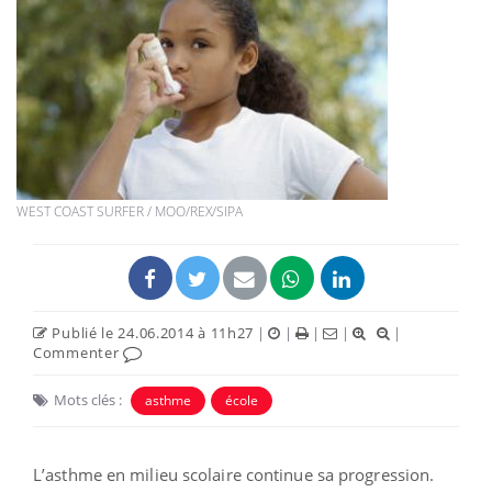
WEST COAST SURFER / MOO/REX/SIPA
Publié le 24.06.2014 à 11h27
|
|
|
|
|
Commenter
Mots clés :
asthme
école
L’asthme en milieu scolaire continue sa progression.