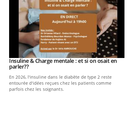
Insuline & Charge mentale : et si on osait en
Youtube
Youtube
parler??
En 2026, l'insuline dans le diabète de type 2 reste
entourée d'idées reçues chez les patients comme
parfois chez les soignants.
Eczéma Chronique des Mains : se préparer
Dia
Youtube
You
Youtube
pour l’été !
Le 
L'été arrive… et avec lui, un tout nouveau rythme de vie !
pers
Vacances, plage, piscine, soleil, activités en plein air…
ques