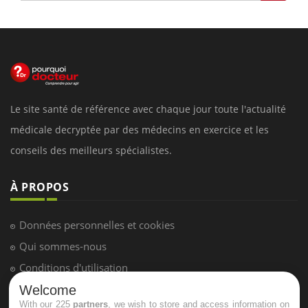
Le site santé de référence avec chaque jour toute l'actualité
médicale decryptée par des médecins en exercice et les
conseils des meilleurs spécialistes.
À PROPOS
Données personnelles et cookies
Qui sommes-nous
Conditions d'utilisation
Plan du site
Welcome
With our 225
partners
, we wish to store and access information on