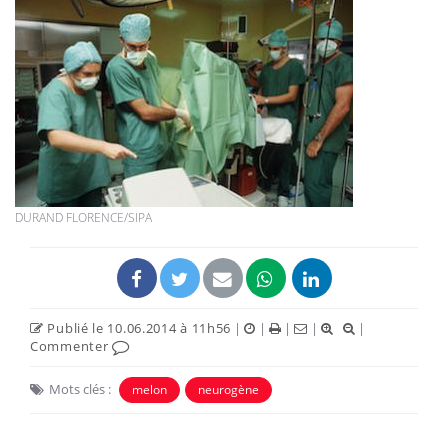
DURAND FLORENCE/SIPA
Publié le 10.06.2014 à 11h56
|
|
|
|
|
Commenter
Mots clés :
melon
neurogène