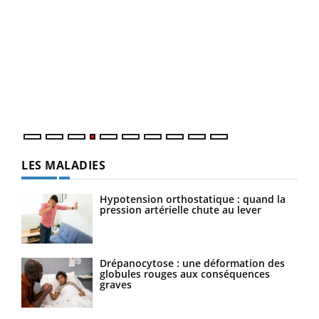
Youtube
Diabète & Ramadan 2026
Un 
Youtube
You
à l
Le Ramadan approche, et, pour de nombreuses
Un é
personnes atteintes de diabète, c'est une période de
mati
questions, de défis, mais ...
numé
LES MALADIES
Hypotension orthostatique : quand la
pression artérielle chute au lever
Drépanocytose : une déformation des
globules rouges aux conséquences
graves