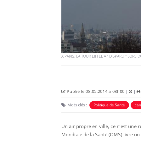
A PARIS, LA TOUR EIFFEL A " DISPARU " LORS
Publié le 08.05.2014 à 08h00
|
|
Mots clés :
Politique de Santé
can
Un air propre en ville, ce n’est une 
Mondiale de la Santé (OMS) livre un 