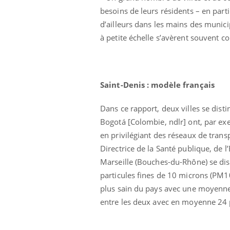
Les médicaments GLP-1
besoins de leurs résidents – en parti
protègent-ils aussi les os
d’ailleurs dans les mains des munici
?
à petite échelle s’avèrent souvent c
Saint-Denis : modèle français
Dans ce rapport, deux villes se dis
Bogotá [Colombie, ndlr] ont, par exem
en privilégiant des réseaux de transp
Directrice de la Santé publique, de 
Marseille (Bouches-du-Rhône) se dist
particules fines de 10 microns (PM1
plus sain du pays avec une moyenn
entre les deux avec en moyenne 24