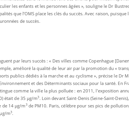
VIH : la fin du comprimé
Le Viagr
culier les enfants et les personnes âgées », souligne le Dr Bustreo
tous les jours se profile-t-
freiner 
palités que l’OMS place les clés du succès. Avec raison, puisque 
elle enfin ?
cancer ?
ouronnées de succès.
tinguent par leurs succès : « Des villes comme Copenhague [Dane
ple, amélioré la qualité de leur air par la promotion du « transp
orts publics dédiés à la marche et au cyclisme », précise le Dr M
l’Environnement et des Déterminants sociaux pour la santé. En Fr
ingue comme la ville la plus polluée : en 2011, l’exposition ann
3
0) était de 35 µg/m
. Loin devant Saint-Denis (Seine-Saint-Denis), v
3
e de 14 µg/m
de PM10. Paris, célèbre pour ses pics de pollution,
3
 µg/m
.