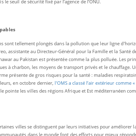
 le seuil de sécurité fixé par l’agence de l’ONU.
upables
ns sont tellement plongés dans la pollution que leur ligne d’horiz
treo, assistante au Directeur-Général pour la Famille et la Santé d
hawar au Pakistan est présentée comme la plus polluée. Les pri
ques à charbon, les moyens de transport privés et le chauffage. 
erme présente de gros risques pour la santé : maladies respiratoir
lleurs, en octobre dernier,
l’OMS a classé l’air extérieur comme «
Cytomégalovirus : ce qui
Pourquo
le pointe les villes des régions Afrique et Est méditerranéen co
change dans la prise en
gâche-t-
charge des femmes
jours de
enceintes
La sieste empêche-t-elle
Fortes c
de dormir la nuit ?
pourquo
noyade g
rtaines villes se distinguent par leurs initiatives pour améliorer la
communautés dans le monde font des efforts pour mieux répond