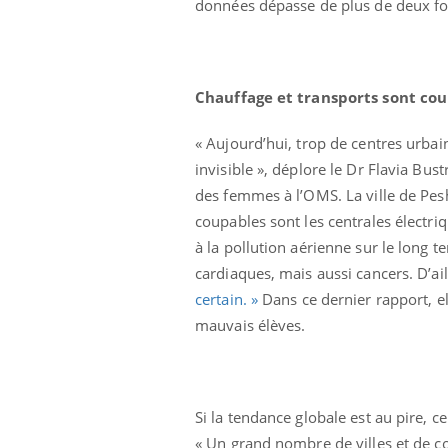
données dépasse de plus de deux fois
Chauffage et transports sont co
« Aujourd’hui, trop de centres urbai
invisible », déplore le Dr Flavia Bus
des femmes à l’OMS. La ville de Pes
coupables sont les centrales électri
à la pollution aérienne sur le long t
cardiaques, mais aussi cancers. D’ai
Cancer colorectal : une
certain. »
Dans ce dernier rapport, el
stratégie simple aurait
changé la donne au Pays
mauvais élèves.
basque
Chikungunya, dengue,
West Nile : que se passe-
t-il dans le sud de la
Si la tendance globale est au pire, ce
France ?
« Un grand nombre de villes et de 