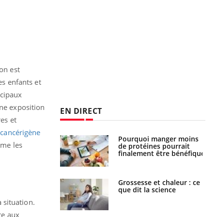
on est
es enfants et
ncipaux
Une exposition
EN DIRECT
es et
 cancérigène
i votre ventre
Pourquoi manger moins
mme les
il les premiers
de protéines pourrait
 vos vacances ?
finalement être bénéfique
haleurs :
Grossesse et chaleur : ce
i le risque de
que dit la science
rimpe-t-il ?
 situation.
re aux