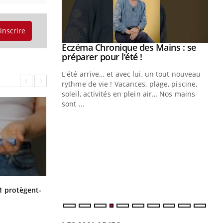
'inscrire
ale : et si on
Eczéma Chronique des Mains : se
Youtube
ube
Youtube
préparer pour l’été !
e diabète de type 2
L'été arrive… et avec lui, un tout nouveau
çues chez les
rythme de vie ! Vacances, plage, piscine,
ez les soignants.
soleil, activités en plein air… Nos mains
sont ...
Di
You
Le 
nom
dia
défi
Cytomégalovirus : ce qui change
1 protègent-
dans la prise en charge des femmes
enceintes