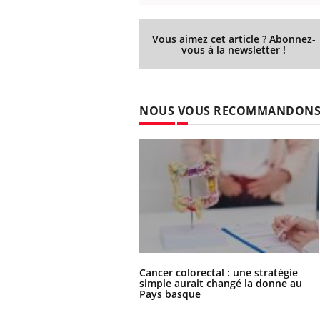
Vous aimez cet article ? Abonnez-
vous à la newsletter !
Eczéma Chronique des Mains :
Car
Youtube
You
Youtube
expliquer ma maladie
pré
Il y a des sujets qui sont faciles à aborder...
Fati
NOUS VOUS RECOMMANDON
d'autres non ! D'un côté, poser des
mêm
questions sur la maladie d'un proche c'est
care
montrer ...
...
Cancer colorectal : une stratégie
simple aurait changé la donne au
Pays basque