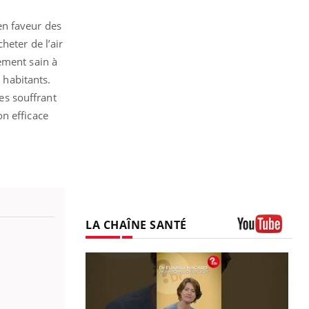
en faveur des
heter de l’air
ement sain à
 habitants.
es souffrant
n efficace
LA CHAÎNE SANTÉ
Youtube