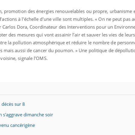
on, promotion des énergies renouvelables ou propre, urbanisme 
tions à l’échelle d’une ville sont multiples. « On ne peut pas ac
 Dr Carlos Dora, Coordinateur des Interventions pour un Environn
ter des mesures qui vont assainir l’air et sauver les vies de leurs
re la pollution atmosphérique et réduire le nombre de personn
es mais aussi de cancer du poumon. » Une politique de dépollutio
oisine, signale l’OMS.
1 décès sur 8
ion s'aggrave dimanche soir
evenu cancérigène