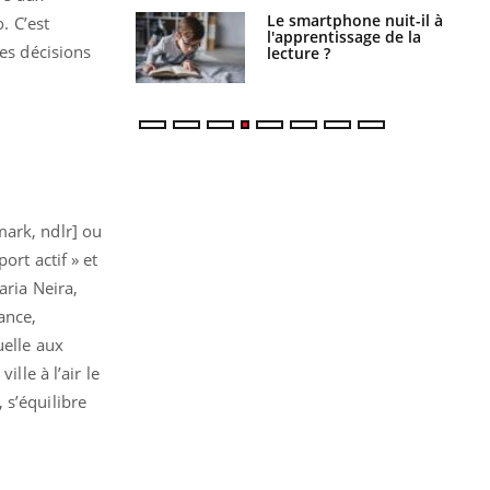
a pourrait-il
Le smartphone nuit-il à
. C’est
la propagation du
l'apprentissage de la
les décisions
lecture ?
mark, ndlr] ou
ort actif » et
aria Neira,
ance,
uelle aux
ille à l’air le
 s’équilibre