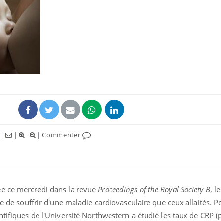
Hantavirus : un cas
détecté chez un touriste
en France
Mortalité infantile : un
rapport s’interroge sur
son taux élevé en France
|
|
|
Commenter
Grossesse à risque : ce jus
naturel attire l'attention
des chercheurs
ée ce mercredi dans la revue
Proceedings of the Royal Society B
,
le
ue de souffrir d'une maladie cardiovasculaire que ceux allaités. P
ntifiques de l'Université Northwestern a étudié les taux de CRP (