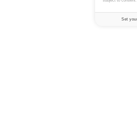
subject to consent
Set you
À PROPOS
NEWSLETT
Recevez toute
Données personnelles et cookies
infos santé