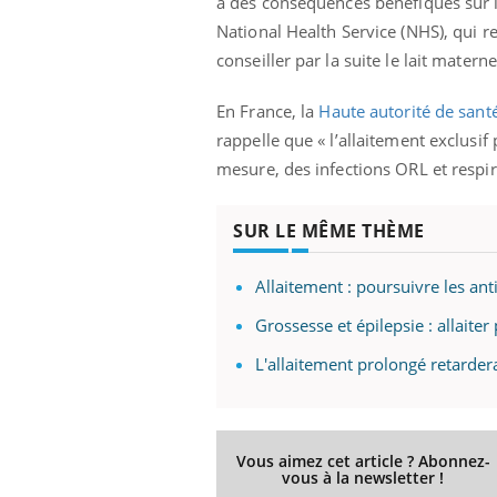
a des conséquences bénéfiques sur la 
National Health Service (NHS), qui 
conseiller par la suite le lait mater
En France, la
Haute autorité de sant
rappelle que « l’allaitement exclusi
mesure, des infections ORL et respir
SUR LE MÊME THÈME
prendre pour
Allaitement : poursuivre les an
llard mental ou
Grossesse et épilepsie : allaiter
tômes de la
les ce qui la rend
L'allaitement prolongé retardera
Insuline & Charge mentale : et si on
Ecz
Youtube
You
Youtube
osait en parler??
pré
En 2026, l'insuline dans le diabète de type 2
L'ét
Vous aimez cet article ? Abonnez-
vous à la newsletter !
reste entourée d'idées reçues chez les
ryth