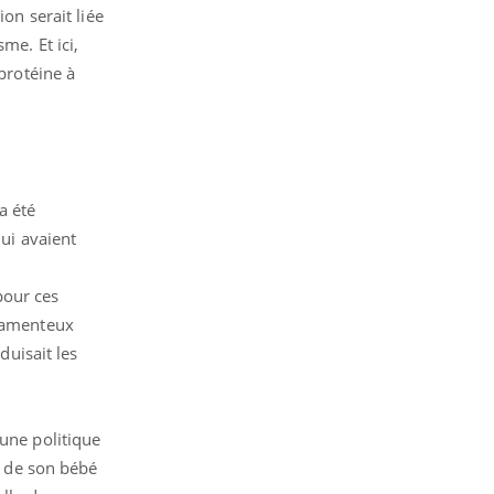
on serait liée
me. Et ici,
 protéine à
a été
qui avaient
pour ces
icamenteux
duisait les
'une politique
nt de son bébé