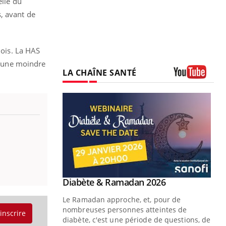
elle du
, avant de
mois. La HAS
ns une moindre
LA CHAÎNE SANTÉ
Youtube
Youtube
Diabète & Ramadan 2026
Un « jumeau numérique » pour
Youtube
Youtube
faciliter l’accès à la médecine
Le Ramadan approche, et, pour de
Youtube
préventive
nombreuses personnes atteintes de
'inscrire
Un établissement lié à un groupe
diabète, c'est une période de questions, de