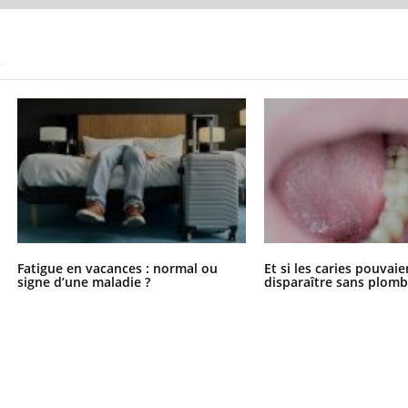
il, activités en plein air… Nos mains
 ...
S
Fatigue en vacances : normal ou
Et si les caries pouvai
signe d’une maladie ?
disparaître sans plomb