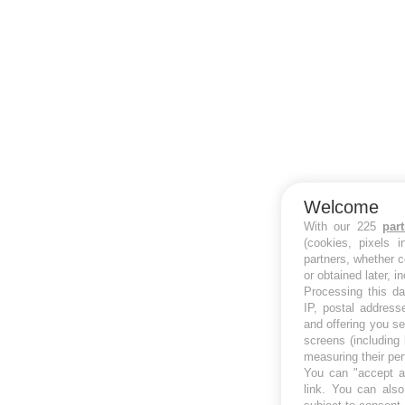
Welcome
With our 225
par
(cookies, pixels 
partners, whether c
or obtained later, i
Processing this da
IP, postal address
and offering you s
screens (including
measuring their pe
You can "accept al
link
. You can also 