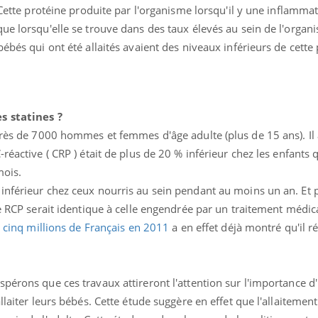
 Cette protéine produite par l'organisme lorsqu'il y une inflammati
e lorsqu'elle se trouve dans des taux élevés au sein de l'organis
ébés qui ont été allaités avaient des niveaux inférieurs de cette
s statines ?
près de 7000 hommes et femmes d'âge adulte (plus de 15 ans). Il 
réactive ( CRP ) était de plus de 20 % inférieur chez les enfants 
mois.
inférieur chez ceux nourris au sein pendant au moins un an. Et 
 de RCP serait identique à celle engendrée par un traitement méd
à
cinq millions de Français en 2011
a en effet déjà montré qu'il ré
pérons que ces travaux attireront l'attention sur l'importance d
llaiter leurs bébés. Cette étude suggère en effet que l'allaiteme