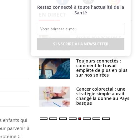
Restez connecté à toute l’actualité de la
Twitter
Facebook
Instagram
Santé
EN DIRECT
Comment oublier les
Chikungunya, dengue,
écrans en vacances ?
West Nile : que se passe-
t-il dans le sud de la
S'INSCRIRE À LA NEWSLETTER
France ?
Toujours connectés :
Les médicaments GLP-1
comment le travail
protègent-ils aussi les os
empiète de plus en plus
?
sur nos soirées
Cancer colorectal : une
Cytomégalovirus : ce qui
stratégie simple aurait
change dans la prise en
changé la donne au Pays
charge des femmes
basque
enceintes
s enfants qui
our parvenir à
protéine C