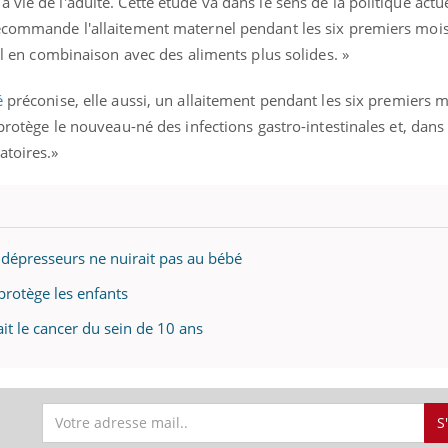
vie de l'adulte. Cette étude va dans le sens de la politique actu
recommande l'allaitement maternel pendant les six premiers mois
nel en combinaison avec des aliments plus solides. »
é
préconise, elle aussi, un allaitement pendant les six premiers 
f protège le nouveau-né des infections gastro-intestinales et, da
atoires.»
tidépresseurs ne nuirait pas au bébé
 protège les enfants
it le cancer du sein de 10 ans
éma Chronique des Mains : se
tube
Youtube
parer pour l’été !
é arrive… et avec lui, un tout nouveau
S
me de vie ! Vacances, plage, piscine,