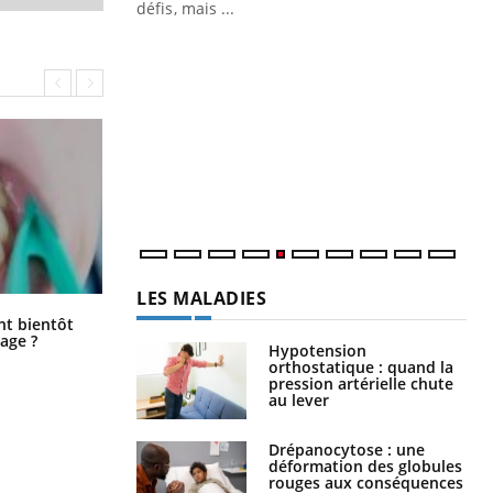
mutualiste innove en matière de bilan de
défis, mais ...
santé : l'utilisation d'un « jumeau
CO
You
numérique » permet ...
Cou
nou
bou
épi
LES MALADIES
Éclipse solaire du 12 août : “Des
ent bientôt
Hypotension
verres adaptés, c'est indispensable
age ?
orthostatique : quand la
pour la santé des yeux”
pression artérielle chute
au lever
Drépanocytose : une
déformation des globules
rouges aux conséquences
graves