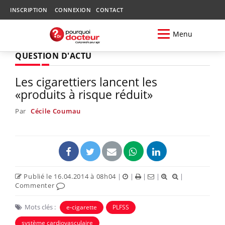
INSCRIPTION
CONNEXION
CONTACT
Menu
QUESTION D'ACTU
Les cigarettiers lancent les
«produits à risque réduit»
Par
Cécile Coumau
Publié le 16.04.2014 à 08h04
|
|
|
|
|
Commenter
Mots clés :
e-cigarette
PLFSS
système cardiovasculaire