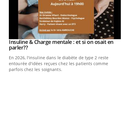
Youtube
Insuline & Charge mentale : et si on osait en
Youtube
Youtube
parler??
En 2026, l'insuline dans le diabète de type 2 reste
entourée d'idées reçues chez les patients comme
parfois chez les soignants.
Ecz
You
pour
L'ét
Vaca
Nos 