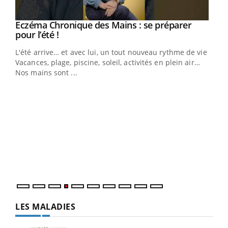
Eczéma Chronique des Mains : se préparer
Youtube
Youtube
pour l’été !
L'été arrive… et avec lui, un tout nouveau rythme de vie !
Vacances, plage, piscine, soleil, activités en plein air…
Nos mains sont ...
Dia
You
Le 
pers
ques
LES MALADIES