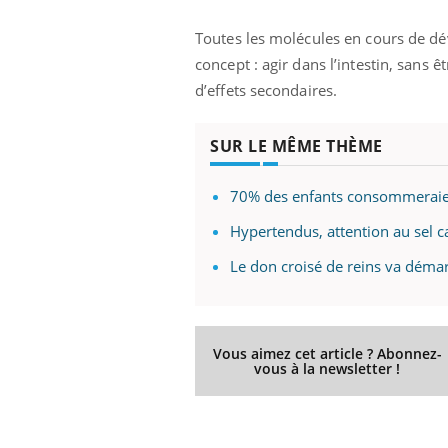
Toutes les molécules en cours de d
concept : agir dans l’intestin, sans ê
d’effets secondaires.
prendre pour
Insuline & Charge mentale : et si on
Ecz
Youtube
You
Youtube
osait en parler??
pré
SUR LE MÊME THÈME
llard mental ou
En 2026, l'insuline dans le diabète de type 2
L'ét
tômes de la
reste entourée d'idées reçues chez les
ryth
les ce qui la rend
patients comme parfois chez les soignants.
sole
70% des enfants consommeraien
sont
Hypertendus, attention au sel 
Le don croisé de reins va déma
Vous aimez cet article ? Abonnez-
vous à la newsletter !