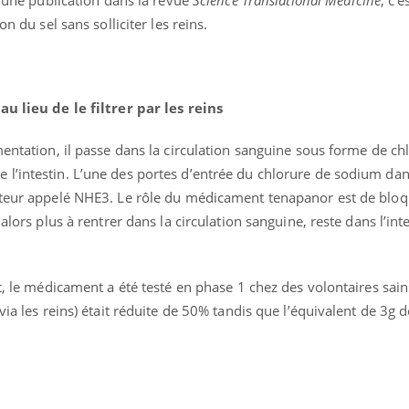
on du sel sans solliciter les reins.
au lieu de le filtrer par les reins
mentation, il passe dans la circulation sanguine sous forme de ch
l’intestin. L’une des portes d’entrée du chlorure de sodium dan
rteur appelé NHE3. Le rôle du médicament tenapanor est de bloq
alors plus à rentrer dans la circulation sanguine, reste dans l’inte
Mordue par un
barracuda, une petite fille
at, le médicament a été testé en phase 1 chez des volontaires sain
secourue grâce à un
réflexe essentiel
ia les reins) était réduite de 50% tandis que l’équivalent de 3g de
Légionellose en Suisse :
quelle est l’origine de la
contamination ?