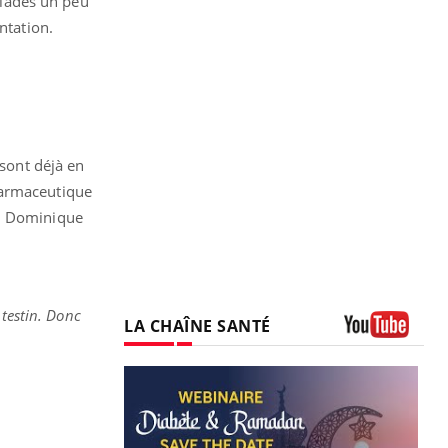
malades un peu
ntation.
 sont déjà en
harmaceutique
nd Dominique
testin. Donc
LA CHAÎNE SANTÉ
Youtube