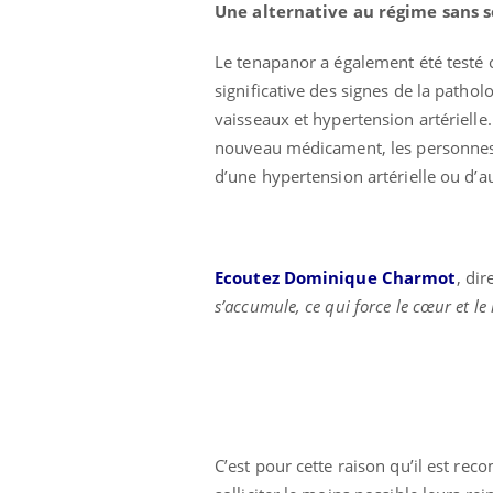
Une alternative au régime sans s
i manger moins
Mordue par une tique en
ines pourrait
vacances, elle reste dans
nt être bénéfique
le coma pendant 42 jours
Le tenapanor a également été testé c
significative des signes de la pathol
vaisseaux et hypertension artérielle.
nouveau médicament, les personnes so
d’une hypertension artérielle ou d’a
Ecoutez Dominique Charmot
, di
s’accumule, ce qui force le cœur et le r
C’est pour cette raison qu’il est r