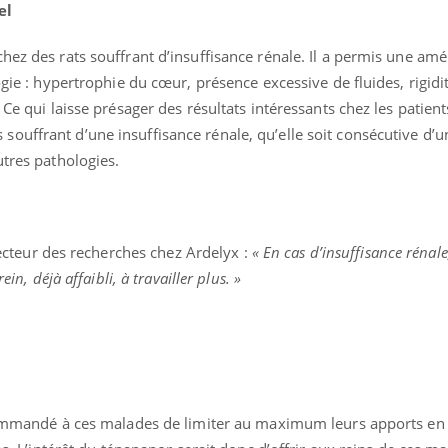
el
Allergies alimentaires :
une nouvelle arme contre
les réactions sévères
hez des rats souffrant d’insuffisance rénale. Il a permis une amé
ogie : hypertrophie du cœur, présence excessive de fluides, rigidi
 Ce qui laisse présager des résultats intéressants chez les patient
uffrant d’une insuffisance rénale, qu’elle soit consécutive d’u
utres pathologies.
recteur des recherches chez Ardelyx :
« En cas d’insuffisance rénale,
ein, déjà affaibli, à travailler plus. »
ecommandé à ces malades de limiter au maximum leurs apports en