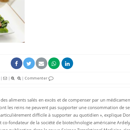
|
|
|
Commenter
r des aliments salés en excès et de compenser par un médicamen
ont les reins ne peuvent pas supporter une consommation de se
 particulièrement difficile à supporter au quotidien », explique D
 co-fondateur de la société de biotechnologie américaine Ardelyx
d’une publication dans la revue
Science Translational Medicine
, c’e