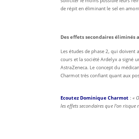
solliciter le moins possible leurs re
de répit en éliminant le sel en amon
Des effets secondaires éliminés
Les études de phase 2, qui doivent at
cours et la société Ardelyx a signé
AstraZeneca. Le concept du médicame
Charmot très confiant quant aux pos
Ecoutez Dominique Charmot
:
« O
les effets secondaires que l’on risque 