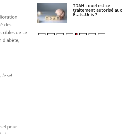
TDAH : quel est ce
Insuffisance cardiaque :
traitement autorisé aux
comment mieux la
États-Unis ?
prévenir
lioration
té des
s cibles de ce
n diabète,
 le sel
 sel pour