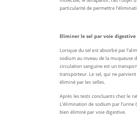
particularité de permettre l’éliminati
Eliminer le sel par voie digestive 
Lorsque du sel est absorbé par l’ali
sodium au niveau de la muqueuse de 
circulation sanguine est un transpo
transporteur. Le sel, qui ne parvient 
éliminé par les selles.
aleurs :
Grossesse et chaleur : ce
 le risque de
que dit la science
Après les tests concluants chez le r
rimpe-t-il ?
L’élimination de sodium par l’urine (v
bien éliminé par voie digestive.
 pourrait-il
Le smartphone nuit-il à
la propagation du
l'apprentissage de la
lecture ?