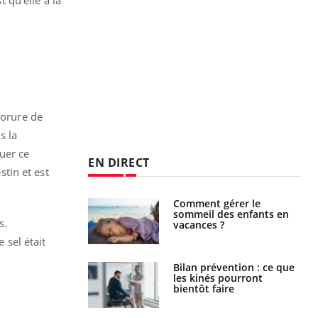
lorure de
s la
uer ce
EN DIRECT
stin et est
Comment gérer le
Cerveau : le mystère de la
sommeil des enfants en
"madeleine de Proust"
s.
vacances ?
enfin expliqué
 sel était
Bilan prévention : ce que
Intolérance au gluten : les
les kinés pourront
nouvelles
bientôt faire
recommandations de la
HAS