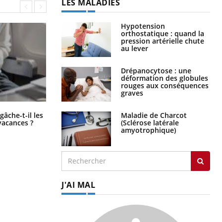
LES MALADIES
Hypotension
orthostatique : quand la
pression artérielle chute
au lever
Drépanocytose : une
déformation des globules
rouges aux conséquences
graves
Fortes chaleurs : pourquoi le risque
Maladie de Charcot
âche-t-il les
de noyade grimpe-t-il ?
(Sclérose latérale
vacances ?
amyotrophique)
J'AI MAL