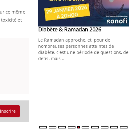
 sur ce même
toxicité et
Youtube
Diabète & Ramadan 2026
Youtube
Le Ramadan approche, et, pour de
nombreuses personnes atteintes de
diabète, c'est une période de questions, de
défis, mais ...
Un « jumeau numérique » pour
CO
Youtube
You
faciliter l’accès à la médecine
Youtube
Cou
préventive
nou
Un établissement lié à un groupe
bou
mutualiste innove en matière de bilan de
épi
santé : l'utilisation d'un « jumeau
numérique » permet ...
'inscrire