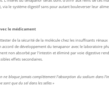
ins. L’intérêt du ténapanor serait donc d’offrir aux reins de ces 
t, via le système digestif sans pour autant bouleverser leur alime
 avec le médicament
tester de la sécurité de la molécule chez les insuffisants rénaux
 un accord de développement du tenapanor avec le laboratoire p
nt non absorbé par l’intestin et éliminé par voie digestive re
sibles effets secondaires.
n ne bloque jamais complètement l’absorption du sodium dans l’in
ne sont que du sel dans les selles »