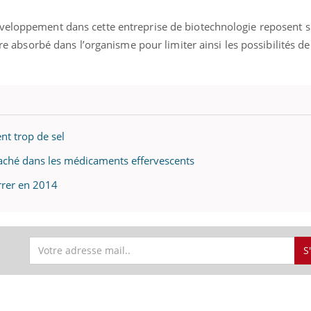
éveloppement dans cette entreprise de biotechnologie reposent
tre absorbé dans l’organisme pour limiter ainsi les possibilités de 
éma Chronique des Mains : se
tube
Youtube
parer pour l’été !
é arrive… et avec lui, un tout nouveau
me de vie ! Vacances, plage, piscine,
il, activités en plein air… Nos mains
t trop de sel
 ...
caché dans les médicaments effervescents
rrer en 2014
S