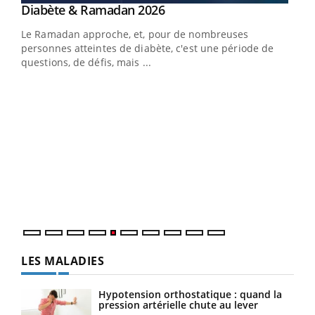
Youtube
Diabète & Ramadan 2026
Un « jumeau numérique » pour faciliter l’accès
Youtube
Youtube
Youtube
à la médecine préventive
Le Ramadan approche, et, pour de nombreuses
Un établissement lié à un groupe mutualiste innove en
personnes atteintes de diabète, c'est une période de
matière de bilan de santé : l'utilisation d'un « jumeau
questions, de défis, mais ...
numérique » permet ...
COU
You
Coup
vous
épis
LES MALADIES
Hypotension orthostatique : quand la
pression artérielle chute au lever