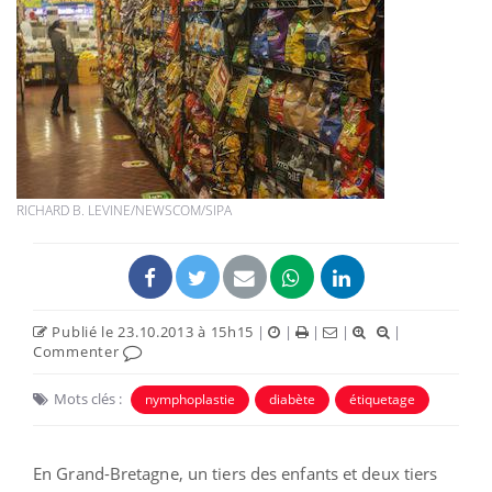
RICHARD B. LEVINE/NEWSCOM/SIPA
Publié le 23.10.2013 à 15h15
|
|
|
|
|
Commenter
Mots clés :
nymphoplastie
diabète
étiquetage
En Grand-Bretagne, un tiers des enfants et deux tiers