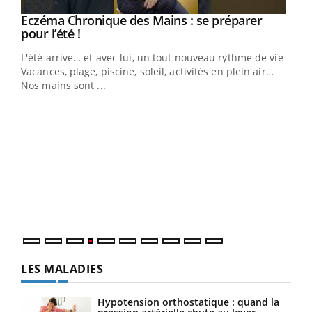
Eczéma Chronique des Mains : se préparer
Youtube
Youtube
pour l’été !
L'été arrive… et avec lui, un tout nouveau rythme de vie !
Vacances, plage, piscine, soleil, activités en plein air…
Nos mains sont ...
Dia
You
Le 
pers
ques
LES MALADIES
Hypotension orthostatique : quand la