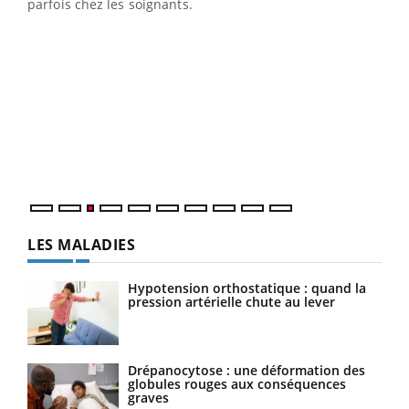
parfois chez les soignants.
Ecz
You
pour
L'ét
Vaca
Nos 
LES MALADIES
Hypotension orthostatique : quand la
pression artérielle chute au lever
Drépanocytose : une déformation des
globules rouges aux conséquences
graves