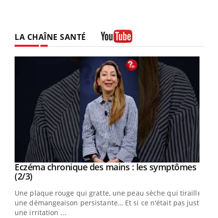
LA CHAÎNE SANTÉ
Youtube
Eczéma chronique des mains : les symptômes
Youtube
Youtube
(2/3)
ris,
Une plaque rouge qui gratte, une peau sèche qui tiraille,
une démangeaison persistante… Et si ce n'était pas juste
une irritation ...