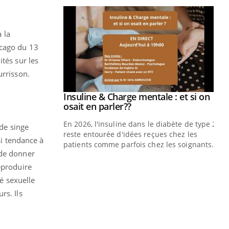
 la
icago du 13
tés sur les
urrisson.
prendre pour
Insuline & Charge mentale : et si on
Youtube
Youtube
osait en parler??
illard mental ou
En 2026, l'insuline dans le diabète de type 2
 de singe
ptômes de la
reste entourée d'idées reçues chez les
si tendance à
ples ce qui la rend
patients comme parfois chez les soignants.
 de donner
Ec
You
eproduire
pré
té sexuelle
L'é
rs. Ils
ryt
sol
sont