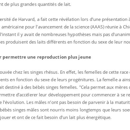
nt de plus grandes quantités de lait.
ersité de Harvard, a fait cette révélation lors d’une présentation à
n américaine pour l’avancement de la science (AAAS) réunie à Ch
 l'instant il y avait de nombreuses hypothèses mais pas d'unanimi
s produisent des laits différents en fonction du sexe de leur no
éma Chronique des Mains :
Carence en fer : com
tube
Youtube
r permettre une reproduction plus jeune
Youtube
Youtube
liquer ma maladie
prévenir
 a des sujets qui sont faciles à aborder...
Fatigue, irritabilité, brou
ouvée chez les singes rhésus. En effet, les femelles de cette race
tres non ! D'un côté, poser des
même alopécie… Les sym
érents en fonction du sexe de leurs progénitures. La femelle a ain
tions sur la maladie d'un proche c'est
carence en fer sont multi
ait destiné à des bébés singes femelles. "Cela permet aux mères
rer ...
...
a permettre d’accélerer leur développement pour commencer à se r
de l’évolution. Les mâles n’ont pas besoin de parvenir à la maturi
s bébés singes mâles sont nourris moins longtemps que leurs soeu
uer et ont de ce fait besoin d’un lait plus énergétique.