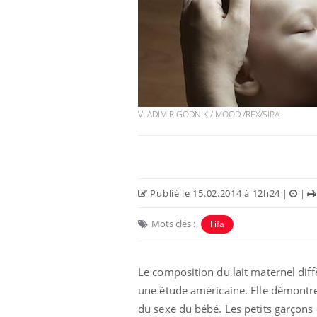
Fatigue en vacances :
normal ou signe d’une
maladie ?
VLADIMIR GODNIK / MOOD /REX/SIPA
Et si les caries pouvaient
bientôt disparaître sans
plombage ?
Publié le 15.02.2014 à 12h24
|
|
Éclipse solaire du 12 août
: “Des verres adaptés,
c'est indispensable pour
Mots clés :
Fifa
la santé des yeux”
Le composition du lait maternel diff
une étude américaine. Elle démontre 
du sexe du bébé. Les petits garçons o