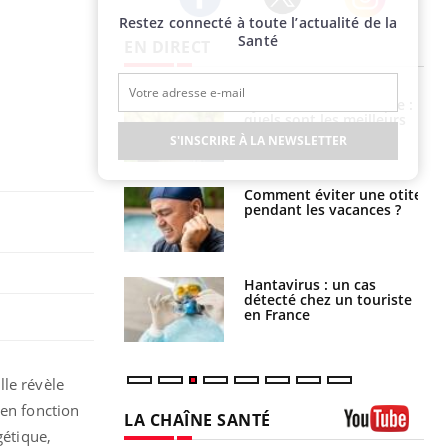
Restez connecté à toute l’actualité de la
Twitter
Facebook
Instagram
Santé
EN DIRECT
Syndrome métabolique :
Mortalité infantile : un
quels sont les meilleurs
rapport s’interroge sur
exercices physiques ?
son taux élevé en France
S'INSCRIRE À LA NEWSLETTER
Comment éviter une otite
Grossesse à risque : ce jus
pendant les vacances ?
naturel attire l'attention
des chercheurs
Hantavirus : un cas
Comment oublier les
détecté chez un touriste
écrans en vacances ?
en France
lle révèle
 en fonction
LA CHAÎNE SANTÉ
gétique,
Youtube