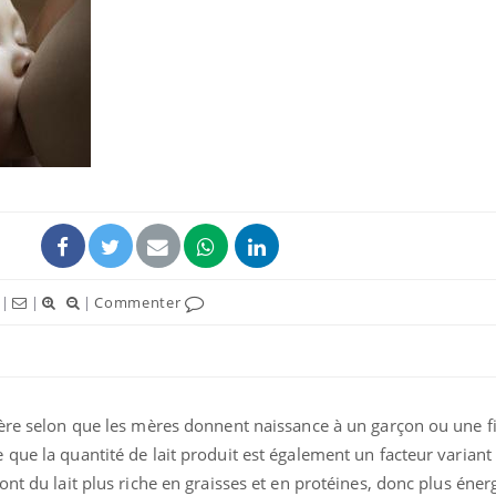
Les troubles du sommeil
modifient votre cerveau !
Mon enfant est-il trop
sensible ou simplement
très empathique ?
|
|
|
Commenter
Bébés, jeunes enfants :
quelle trousse à
pharmacie pour les
vacances ?
ère selon que les mères donnent naissance à un garçon ou une fi
que la quantité de lait produit est également un facteur variant
nt du lait plus riche en graisses et en protéines, donc plus éner