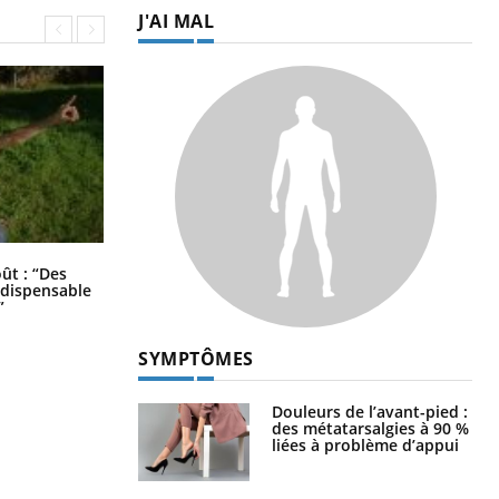
J'AI MAL
Les troubles du sommeil modifient
oût : “Des
votre cerveau !
indispensable
”
SYMPTÔMES
Douleurs de l’avant-pied :
des métatarsalgies à 90 %
liées à problème d’appui