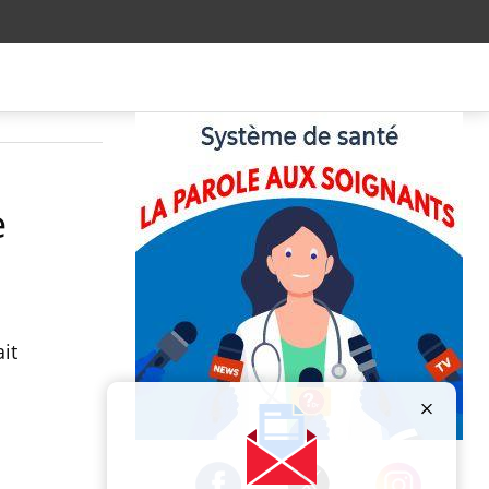
e
it
Publicité