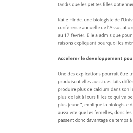
tandis que les petites filles obtienne
Katie Hinde, une biologiste de l’Univ
conférence annuelle de l’Associatio
au 17 février. Elle a admis que pour
raisons expliquant pourquoi les mère
Ecz
You
Accélerer le développement pou
exp
Il y
Une des explications pourrait être tr
d'au
produisent elles aussi des laits diff
ques
produire plus de calcium dans son l
mont
plus de lait à leurs filles ce qui v
plus jeune ", explique la biologiste 
aussi vite que les femelles, donc le
passent donc davantage de temps à jo