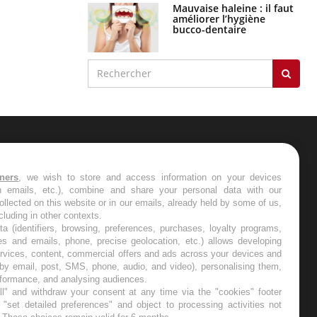
Mauvaise haleine : il faut
améliorer l’hygiène
bucco-dentaire
ER
tners
, we wish to store and access information on your devices
in emails, etc.), combine and share your personal data with our
s les semaines les meilleures
ollected on this website or in our emails, already held by some of us,
ncluding in other contexts.
ta (identifiers, browsing, preferences, purchases, loyalty programs,
es and emails, phone, precise geolocation, etc.) allows developing
ervices, content, commercial offers and ads across your devices and
 by email, post, SMS, phone, audio, and video), personalising them,
RE
rformance, and analysing audiences.
l" and withdraw your consent at any time via the "cookies" footer
"set detailed preferences" and object to processing activities not