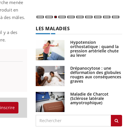
herche menée
produit en
 à des mâles.
LES MALADIES
l y a des
re.
Hypotension
orthostatique : quand la
pression artérielle chute
au lever
Drépanocytose : une
déformation des globules
rouges aux conséquences
graves
Maladie de Charcot
(Sclérose latérale
amyotrophique)
'inscrire