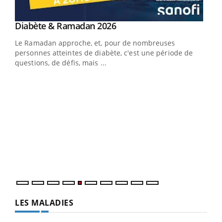
Youtube
Diabète & Ramadan 2026
Youtube
Le Ramadan approche, et, pour de nombreuses
vie !
personnes atteintes de diabète, c'est une période de
…
questions, de défis, mais ...
Un 
You
à l
Un é
mati
numé
LES MALADIES