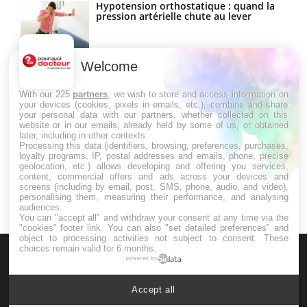
Hypotension orthostatique : quand la
pression artérielle chute au lever
Welcome
Drépanocytose : une déformation des
globules rouges aux conséquences
graves
With our 225
partners
, we wish to store and access information on
your devices (cookies, pixels in emails, etc.), combine and share
your personal data with our partners, whether collected on this
website or in our emails, already held by some of us, or obtained
Maladie de Charcot (Sclérose latérale
later, including in other contexts.
amyotrophique)
Processing this data (identifiers, browsing, preferences, purchases,
loyalty programs, IP, postal addresses and emails, phone, precise
geolocation, etc.) allows developing and offering you services,
content, commercial offers and ads across your devices and
screens (including by email, post, SMS, phone, audio, and video),
personalising them, measuring their performance, and analysing
audiences.
You can "accept all" and withdraw your consent at any time via the
"cookies" footer link
. You can also "set detailed preferences" and
object to processing activities not subject to consent. These
choices remain valid for 6 months.
powered by
Accept all