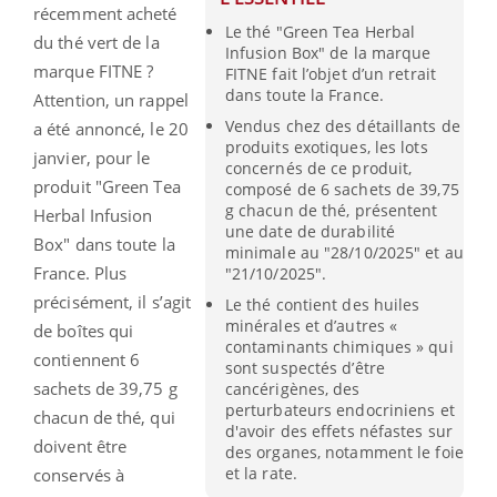
récemment acheté
Le thé "Green Tea Herbal
du thé vert de la
Infusion Box" de la marque
marque FITNE ?
FITNE fait l’objet d’un retrait
dans toute la France.
Attention, un rappel
Vendus chez des détaillants de
a été annoncé, le 20
produits exotiques, les lots
janvier, pour le
concernés de ce produit,
produit "Green Tea
composé de 6 sachets de 39,75
g chacun de thé, présentent
Herbal Infusion
une date de durabilité
Box" dans toute la
minimale au "28/10/2025" et au
France. Plus
"21/10/2025".
précisément, il s’agit
Le thé contient des huiles
minérales et d’autres «
de boîtes qui
contaminants chimiques » qui
contiennent 6
sont suspectés d’être
sachets de 39,75 g
cancérigènes, des
perturbateurs endocriniens et
chacun de thé, qui
d'avoir des effets néfastes sur
doivent être
des organes, notamment le foie
et la rate.
conservés à