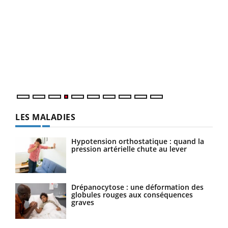
Dia
You
Le 
pers
ques
LES MALADIES
Hypotension orthostatique : quand la
pression artérielle chute au lever
Drépanocytose : une déformation des
globules rouges aux conséquences
graves