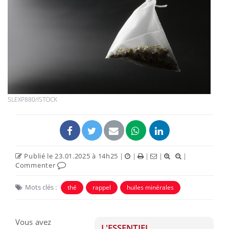
SLEXP880/ISTOCK
Publié le 23.01.2025 à 14h25
|
|
|
|
|
Commenter
Mots clés :
thé
rappel
huiles minérales
Vous avez
L'ESSENTIEL