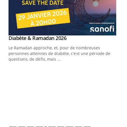
Youtube
Diabète & Ramadan 2026
Un « jumeau numérique » pour faciliter l’accès
Youtube
Youtube
Youtube
à la médecine préventive
Le Ramadan approche, et, pour de nombreuses
Un établissement lié à un groupe mutualiste innove en
personnes atteintes de diabète, c'est une période de
matière de bilan de santé : l'utilisation d'un « jumeau
questions, de défis, mais ...
numérique » permet ...
COU
You
Coup
vous
épis