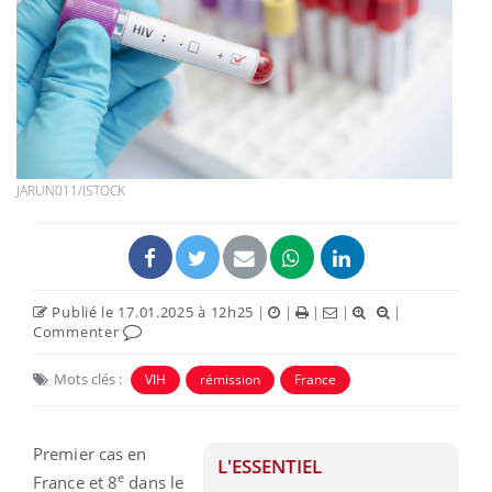
JARUN011/ISTOCK
Publié le 17.01.2025 à 12h25
|
|
|
|
|
Commenter
Mots clés :
VIH
rémission
France
Premier cas en
L'ESSENTIEL
e
France et 8
dans le