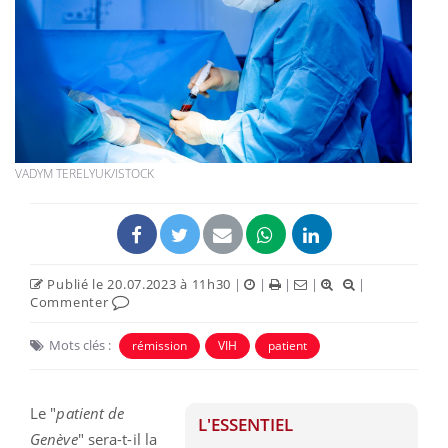
VADYM TERELYUK/ISTOCK
Publié le 20.07.2023 à 11h30
|
|
|
|
|
Commenter
Mots clés :
rémission
VIH
patient
Le "
patient de
L'ESSENTIEL
Genève
" sera-t-il la