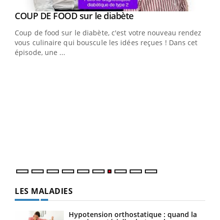
Youtube
cès
COUP DE FOOD sur le diabète
Youtube
Coup de food sur le diabète, c'est votre nouveau rendez-
 en
vous culinaire qui bouscule les idées reçues ! Dans cet
u
épisode, une ...
Qua
You
"Les
trav
DRH 
LES MALADIES
Hypotension orthostatique : quand la