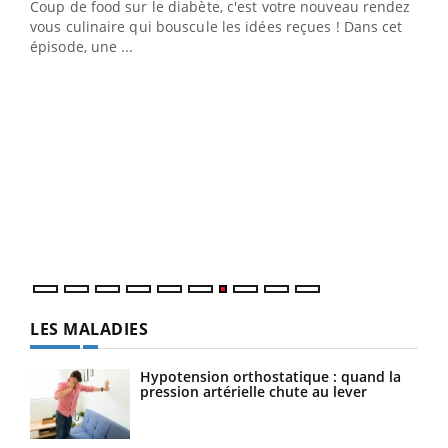
Coup de food sur le diabète, c'est votre nouveau rendez-
 en
vous culinaire qui bouscule les idées reçues ! Dans cet
u
épisode, une ...
Qua
You
"Les
trav
DRH 
LES MALADIES
Hypotension orthostatique : quand la
pression artérielle chute au lever