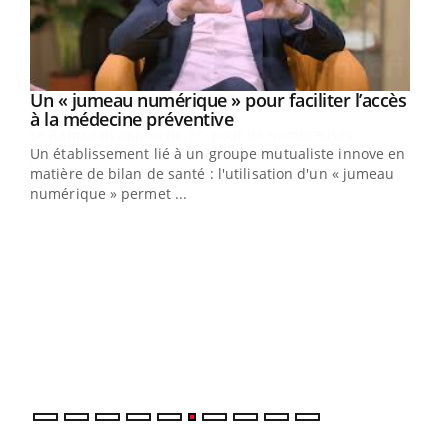
Un « jumeau numérique » pour faciliter l’accès
Youtube
Youtube
à la médecine préventive
Un établissement lié à un groupe mutualiste innove en
e
matière de bilan de santé : l'utilisation d'un « jumeau
numérique » permet ...
COU
You
Coup
vous
épis