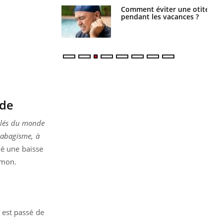
Comment éviter une otite
Grossesse à risque : ce jus
pendant les vacances ?
naturel attire l'attention
des chercheurs
nde
uplés du monde
 tabagisme, à
rvé une baisse
umon.
 est passé de