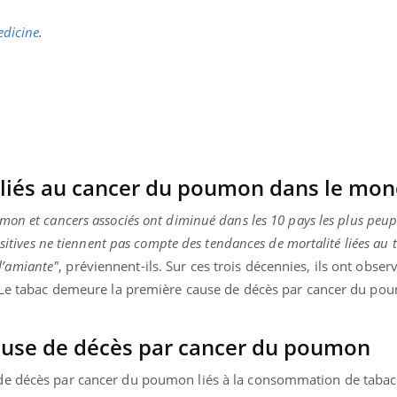
Mon enfant est-il trop
sensible ou simplement
edicine
.
très empathique ?
 liés au cancer du poumon dans le mo
mon et cancers associés ont diminué dans les 10 pays les plus pe
ositives ne tiennent pas compte des tendances de mortalité liées au
 l’amiante"
, préviennent-ils. Sur ces trois décennies, ils ont obse
. Le tabac demeure la première cause de décès par cancer du po
cause de décès par cancer du poumon
de décès par cancer du poumon liés à la consommation de tabac