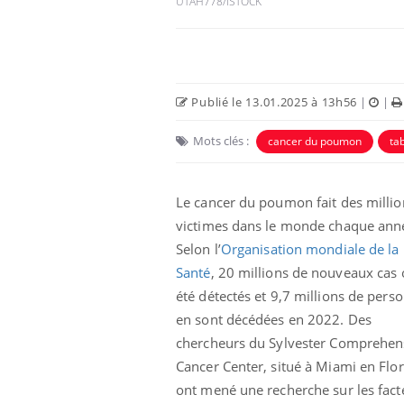
UTAH778/ISTOCK
Publié le 13.01.2025 à 13h56
|
|
Mots clés :
cancer du poumon
ta
Le cancer du poumon fait des millio
victimes dans le monde chaque ann
Selon l’
Organisation mondiale de la
Les crises d’angoisse
peuvent-elles survenir
Santé
, 20 millions de nouveaux cas 
sans raison apparente ?
été détectés et 9,7 millions de pers
en sont décédées en 2022. Des
Fatigue en vacances :
chercheurs du Sylvester Comprehen
normal ou signe d’une
Cancer Center, situé à Miami en Flor
maladie ?
ont mené une recherche sur les fact