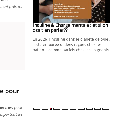
stent près du
Insuline & Charge mentale : et si on
Youtube
Youtube
osait en parler??
En 2026, l'insuline dans le diabète de type 2
reste entourée d'idées reçues chez les
patients comme parfois chez les soignants.
Eczéma Chronique des Mains : se
Di
Youtube
You
Youtube
préparer pour l’été !
Le 
L'été arrive… et avec lui, un tout nouveau
nom
rythme de vie ! Vacances, plage, piscine,
dia
soleil, activités en plein air… Nos mains
défi
ue pour
sont ...
cherches pour
t important de