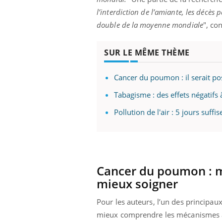
l’interdiction de l’amiante, les décè
double de la moyenne mondiale
", co
Eczéma Chronique des Mains :
Car
Youtube
You
SUR LE MÊME THÈME
Youtube
expliquer ma maladie
pré
Il y a des sujets qui sont faciles à aborder...
Fati
Cancer du poumon : il serait pos
d'autres non ! D'un côté, poser des
mêm
questions sur la maladie d'un proche c'est
care
Tabagisme : des effets négatifs
montrer ...
...
Pollution de l'air : 5 jours suf
Cancer du poumon : m
mieux soigner
Pour les auteurs, l’un des principaux
mieux comprendre les mécanismes à l