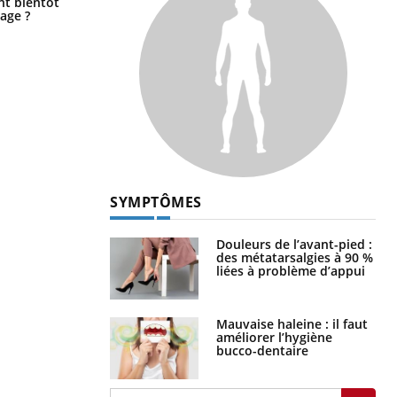
ent bientôt
verres adaptés, c'est indispensable
age ?
pour la santé des yeux”
SYMPTÔMES
Douleurs de l’avant-pied :
des métatarsalgies à 90 %
liées à problème d’appui
Mauvaise haleine : il faut
améliorer l’hygiène
bucco-dentaire