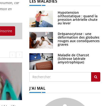
LES MALADIES
 poumon, car
oumon en
Hypotension
orthostatique : quand la
pression artérielle chute
au lever
'inscrire
Drépanocytose : une
déformation des globules
rouges aux conséquences
graves
Maladie de Charcot
(Sclérose latérale
amyotrophique)
J'AI MAL
Éclipse solaire du 12 août : “Des