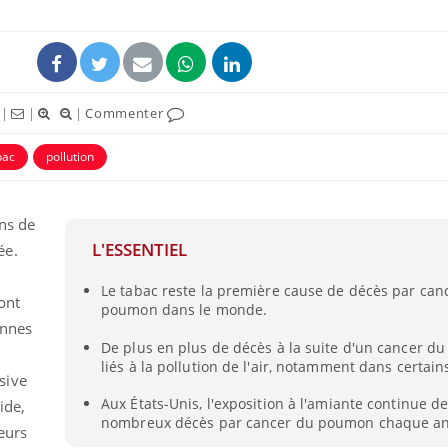
|
|
|
Commenter
bac
pollution
ns de
L'ESSENTIEL
ée.
Éclipse solaire du 12 août
Le tabac reste la première cause de décès par can
: “Des verres adaptés,
ont
poumon dans le monde.
c'est indispensable pour
onnes
la santé des yeux”
De plus en plus de décès à la suite d'un cancer d
liés à la pollution de l'air, notamment dans certain
Les troubles du sommeil
sive
modifient votre cerveau !
Aux États-Unis, l'exposition à l'amiante continue 
ide,
nombreux décès par cancer du poumon chaque a
eurs