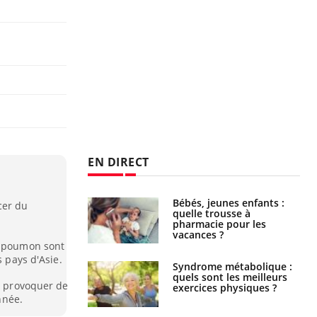
EN DIRECT
Bébés, jeunes enfants :
Hantavirus : un cas
cer du
quelle trousse à
détecté chez un touriste
pharmacie pour les
en France
vacances ?
u poumon sont
s pays d'Asie.
Syndrome métabolique :
Mortalité infantile : un
quels sont les meilleurs
rapport s’interroge sur
de provoquer de
exercices physiques ?
son taux élevé en France
nnée.