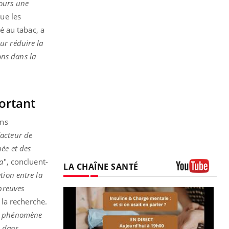
jours une
que les
é au tabac, a
ur réduire la
ns dans la
portant
ans
facteur de
ée et des
a
", concluent-
LA CHAÎNE SANTÉ
ation entre la
Youtube
 preuves
 la recherche.
un phénomène
s dans