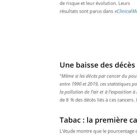
de risque et leur évolution. Leurs
Et si les caries pouvaient
bientôt disparaître sans
résultats sont parus dans
eClinicalM
plombage ?
Une baisse des décès
"
Même si les décès par cancer du pou
entre 1990 et 2019, ces statistiques p
la pollution de l’air et à l’exposition à
de 8 % des décès liés à ces cancers
Tabac : la première 
L’étude montre que le pourcentage 