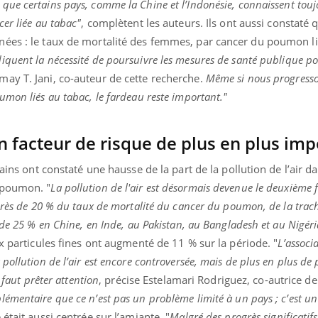
 que certains pays, comme la Chine et l’Indonésie, connaissent tou
er liée au tabac"
, complètent les auteurs. Ils ont aussi constaté 
ées : le taux de mortalité des femmes, par cancer du poumon li
iquent la nécessité de poursuivre les mesures de santé publique po
ay T. Jani, co-auteur de cette recherche.
Même si nous progresso
mon liés au tabac, le fardeau reste important."
 un facteur de risque de plus en plus im
cains ont constaté une hausse de la part de la pollution de l’air d
 poumon. "
La pollution de l'air est désormais devenue le deuxième 
près de 20 % du taux de mortalité du cancer du poumon, de la trach
 de 25 % en Chine, en Inde, au Pakistan, au Bangladesh et au Nigéri
ux particules fines ont augmenté de 11 % sur la période. "
L’associ
pollution de l’air est encore controversée, mais de plus en plus de
 faut prêter attention
, précise Estelamari Rodriguez, co-autrice de
émentaire que ce n’est pas un problème limité à un pays ; c’est 
était aussi centrée sur l’amiante. "
Malgré des progrès significatif