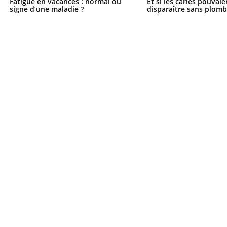
Fatigue en vacances : normal ou
Et si les caries pouvai
signe d’une maladie ?
disparaître sans plomb