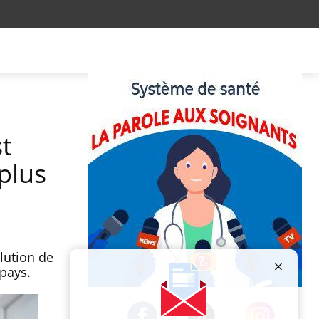
st
plus
lution de
 pays.
Publicité