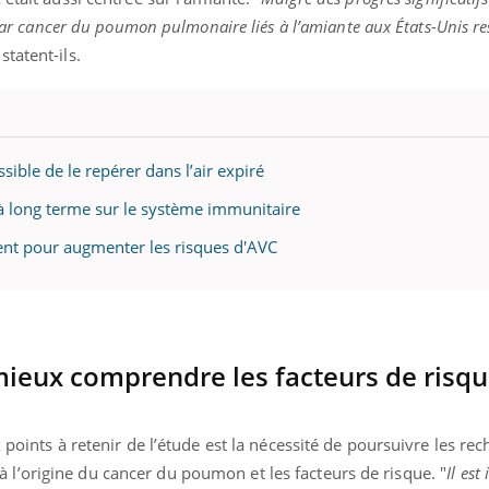
s par cancer du poumon pulmonaire liés à l’amiante aux États-Unis re
nstatent-ils.
ence en fer : comprendre pour
tube
Youtube
venir
gue, irritabilité, brouillard mental ou
sible de le repérer dans l’air expiré
e alopécie… Les symptômes de la
nce en fer sont multiples ce qui la rend
 à long terme sur le système immunitaire
fisent pour augmenter les risques d'AVC
ieux comprendre les facteurs de risq
 points à retenir de l’étude est la nécessité de poursuivre les re
’origine du cancer du poumon et les facteurs de risque. "
Il es