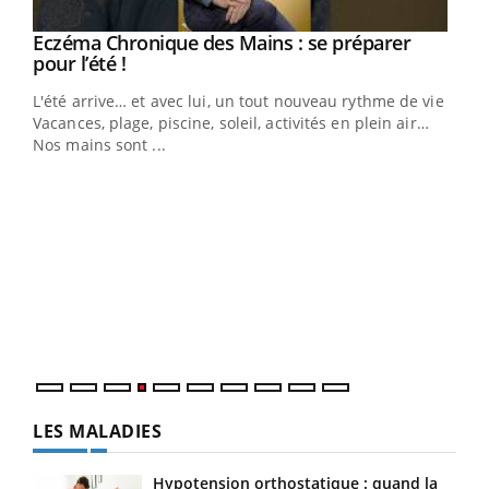
Youtube
Eczéma Chronique des Mains : se préparer
Diabète & Ramadan 2026
Youtube
Youtube
Youtube
pour l’été !
Le Ramadan approche, et, pour de nombreuses
L'été arrive… et avec lui, un tout nouveau rythme de vie !
personnes atteintes de diabète, c'est une période de
Vacances, plage, piscine, soleil, activités en plein air…
questions, de défis, mais ...
Nos mains sont ...
Un 
You
à l
Un é
mati
numé
LES MALADIES
Hypotension orthostatique : quand la