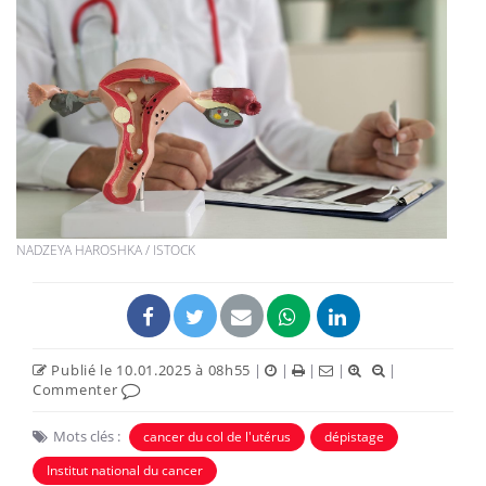
NADZEYA HAROSHKA / ISTOCK
Publié le 10.01.2025 à 08h55
|
|
|
|
|
Commenter
Mots clés :
cancer du col de l'utérus
dépistage
Institut national du cancer