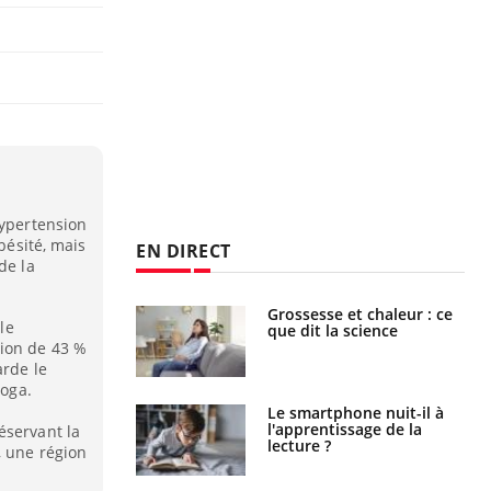
hypertension
obésité, mais
EN DIRECT
de la
Grossesse et chaleur : ce
Mordue par un
le
que dit la science
barracuda, une petite fille
secourue grâce à un
ion de 43 %
réflexe essentiel
arde le
yoga.
Le smartphone nuit-il à
Légionellose en Suisse :
l'apprentissage de la
quelle est l’origine de la
éservant la
lecture ?
contamination ?
, une région