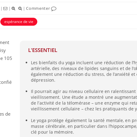
|
|
|
Commenter
espérance de vie
ement
L'ESSENTIEL
isy
de 105
Les bienfaits du yoga incluent une réduction de l’
artérielle, des niveaux de lipides sanguins et de l’
également une réduction du stress, de l’anxiété et 
dépression.
 confié
Fortes chaleurs :
Il pourrait agir au niveau cellulaire en ralentissant 
pourquoi le risque de
noyade grimpe-t-il ?
vieillissement. Une étude a montré une augmentat
de l’activité de la télomérase – une enzyme qui ret
vieillissement cellulaire – chez les pratiquants de 
ses de
Le Viagra pourrait-il
freiner la propagation du
Le yoga protège également la santé mentale, en pr
cancer ?
masse cérébrale, en particulier dans l’hippocampe
clé pour la mémoire.