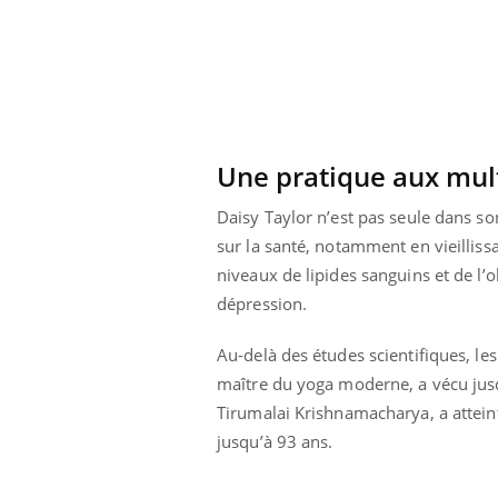
lovirus : ce qui
Pourquoi votre ventre
ans la prise en
gâche-t-il les premiers
des femmes
jours de vos vacances ?
s
Une pratique aux mult
Daisy Taylor n’est pas seule dans s
sur la santé, notamment en vieillissa
niveaux de lipides sanguins et de l’o
dépression.
Au-delà des études scientifiques, le
maître du yoga moderne, a vécu jusq
Tirumalai Krishnamacharya, a atteint
jusqu’à 93 ans.