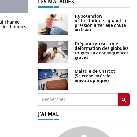
LES MALADIES
Hypotension
orthostatique : quand la
La sieste empêche-t-elle de dormir
ui change
pression artérielle chute
la nuit ?
ge des femmes
au lever
Drépanocytose : une
déformation des globules
rouges aux conséquences
graves
Maladie de Charcot
(Sclérose latérale
amyotrophique)
J'AI MAL