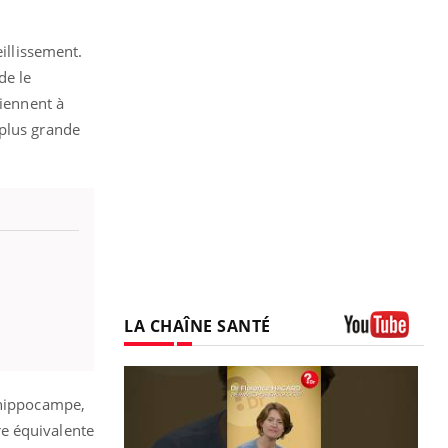
eillissement.
de le
viennent à
 plus grande
LA CHAÎNE SANTÉ
Youtube
l’hippocampe,
re équivalente