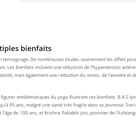
Pourquoi manger moins
de protéines pourrait
finalement être bénéfique
iples bienfaits
on témoignage. De nombreuses études soutiennent les effets posi
nt. Les bienfaits incluent une réduction de l’hypertension artérie
bésité, mais également une réduction du stress, de l’anxiété et d
s figures emblématiques du yoga illustrent ces bienfaits. B.K.S Iy
u'à 95 ans, malgré une santé très fragile dans sa jeunesse. Son
 l’âge de 100 ans, et Krishna Pattabhi Jois, pionnier de l’Ashtang