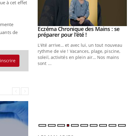
e à cet effet
ugmente
Eczéma Chronique des Mains : se
Youtube
quants de
Youtube
préparer pour l’été !
L'été arrive… et avec lui, un tout nouveau
rythme de vie ! Vacances, plage, piscine,
soleil, activités en plein air… Nos mains
'inscrire
sont ...
Youtube
Diabète & Ramadan 2026
Un
Youtube
You
fac
pr
Un 
mut
san
num