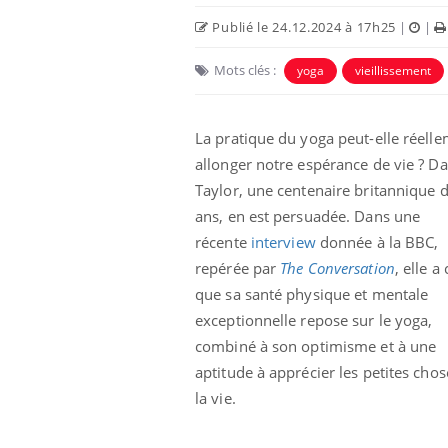
Publié le 24.12.2024 à 17h25
|
|
Mots clés :
yoga
vieillissement
La pratique du yoga peut-elle réell
allonger notre espérance de vie ? Da
Taylor, une centenaire britannique 
ans, en est persuadée. Dans une
récente
interview
donnée à la BBC,
repérée par
The Conversation
, elle a
unya, dengue,
La sieste empêche-t-elle
que sa santé physique et mentale
e : que se passe-
de dormir la nuit ?
 le sud de la
exceptionnelle repose sur le yoga,
combiné à son optimisme et à une
aptitude à apprécier les petites cho
icaments GLP-1
VIH : la fin du comprimé
-ils aussi les os
tous les jours se profile-t-
la vie.
elle enfin ?