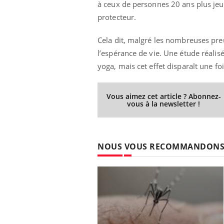
à ceux de personnes 20 ans plus jeu
protecteur.
Cela dit, malgré les nombreuses pre
 Mains :
Carence en fer : comprendre pour
Ins
Youtube
You
l’espérance de vie. Une étude réalis
Youtube
Youtube
prévenir
osa
yoga, mais cet effet disparaît une fo
aciles à aborder...
Fatigue, irritabilité, brouillard mental ou
En 2
poser des
même alopécie… Les symptômes de la
rest
'un proche c'est
carence en fer sont multiples ce qui la rend
pat
Vous aimez cet article ? Abonnez-
vous à la newsletter !
...
NOUS VOUS RECOMMANDON