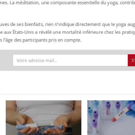
nes. La méditation, une composante essentielle du yoga, contribu
uves de ses bienfaits, rien n’indique directement que le yoga a
uline & Charge mentale : et si on
tube
ée aux États-Unis a révélé une mortalité inférieure chez les prati
Youtube
it en parler??
is l’âge des participants pris en compte.
026, l'insuline dans le diabète de type 2
e entourée d'idées reçues chez les
ients comme parfois chez les soignants.
S
S