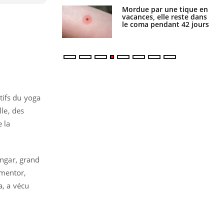
Mordue par une tique en
Allergies alimentaires :
vacances, elle reste dans
une nouvelle arme contre
le coma pendant 42 jours
les réactions sévères
tifs du yoga
lle, des
e la
engar, grand
 mentor,
a, a vécu