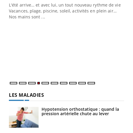
L'été arrive… et avec lui, un tout nouveau rythme de vie !
Vacances, plage, piscine, soleil, activités en plein air…
Nos mains sont ...
Dia
You
Le 
pers
ques
LES MALADIES
Hypotension orthostatique : quand la
pression artérielle chute au lever