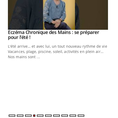
Eczéma Chronique des Mains : se préparer
Youtube
Youtube
pour l’été !
L'été arrive… et avec lui, un tout nouveau rythme de vie !
Vacances, plage, piscine, soleil, activités en plein air…
Nos mains sont ...
Dia
You
Le 
pers
ques