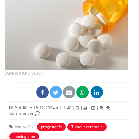
SMARTSTOCK / ISTOCK
Publié le 18.12.2024 à 11h40
|
|
|
|
|
Commenter
Mots clés :
progestatifs
Tumeur cérébrale
méningiome