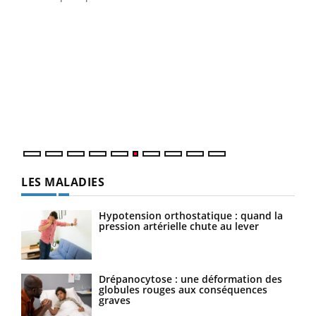
Youtube
COUP DE FOOD sur le diabète
Qua
Youtube
You
"Les
trav
DRH 
LES MALADIES
Hypotension orthostatique : quand la
pression artérielle chute au lever
Drépanocytose : une déformation des
globules rouges aux conséquences
graves