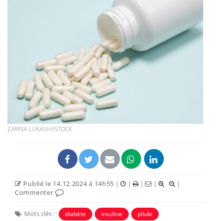
ZARINA LUKASH/ISTOCK
Publié le 14.12.2024 à 14h55
|
|
|
|
|
Commenter
Mots clés :
diabète
insuline
pilule