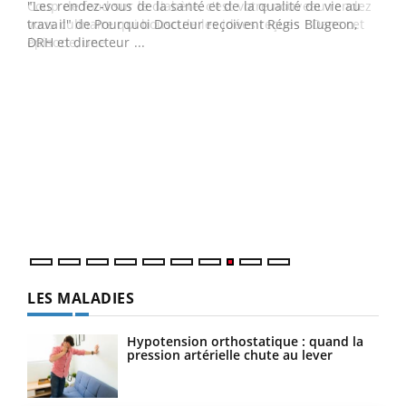
ndez-
"Les rendez-vous de la santé et de la qualité de vie au
cet
travail" de Pourquoi Docteur reçoivent Régis Blugeon,
DRH et directeur ...
Ecz
You
(3/3
Dans
vous
quot
LES MALADIES
Hypotension orthostatique : quand la
pression artérielle chute au lever