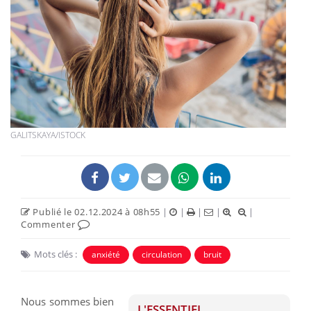
GALITSKAYA/ISTOCK
Publié le 02.12.2024 à 08h55
|
|
|
|
|
Commenter
Mots clés :
anxiété
circulation
bruit
Nous sommes bien
L'ESSENTIEL