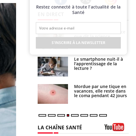
Restez connecté à toute l’actualité de la
Twitter
Facebook
Instagram
Santé
EN DIRECT
Grossesse et chaleur : ce
Mordue par un
que dit la science
barracuda, une petite fille
secourue grâce à un
S'INSCRIRE À LA NEWSLETTER
réflexe essentiel
Le smartphone nuit-il à
Légionellose en Suisse :
l'apprentissage de la
quelle est l’origine de la
lecture ?
contamination ?
Mordue par une tique en
Allergies alimentaires :
vacances, elle reste dans
une nouvelle arme contre
le coma pendant 42 jours
les réactions sévères
LA CHAÎNE SANTÉ
Youtube