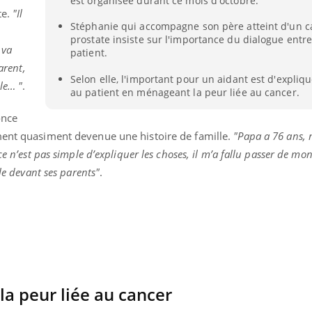
est organisée durant ce mois d'octobre.
te.
"Il
Stéphanie qui accompagne son père atteint d'un c
prostate insiste sur l'importance du dialogue entre 
 va
patient.
arent,
Selon elle, l'important pour un aidant est d'expliqu
le… "
.
au patient en ménageant la peur liée au cancer.
once
ment quasiment devenue une histoire de famille.
"Papa a 76 ans,
ce n’est pas simple d’expliquer les choses, il m’a fallu passer de mo
lle devant ses parents"
.
la peur liée au cancer