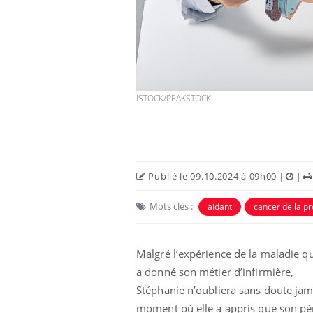
ISTOCK/PEAKSTOCK
 Mains :
Carence en fer : comprendre pour
Ins
Youtube
You
Youtube
Youtube
prévenir
osa
aciles à aborder...
Fatigue, irritabilité, brouillard mental ou
En 2
Publié le 09.10.2024 à 09h00
|
|
poser des
même alopécie… Les symptômes de la
rest
'un proche c'est
carence en fer sont multiples ce qui la rend
pat
Mots clés :
aidant
cancer de la pr
...
Malgré l’expérience de la maladie qu
a donné son métier d’infirmière,
Stéphanie n’oubliera sans doute jam
moment où elle a appris que son pè