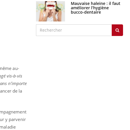
Mauvaise haleine : il faut
améliorer l’hygiène
bucco-dentaire
t même au-
gé vis-à-vis
dans n’importe
cancer de la
ccompagnement
our y parvenir
 maladie