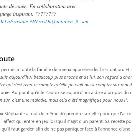
ante dévouée. En collaboration avec
gnage inspirant. ????????
DeLaProstate
#HérosDuQuotidien
♬ son
coute
 permis à toute la famille de mieux appréhender la situation. E
e suis aujourd’hui beaucoup plus proche et de lui, son regard a chan
ère qui s’est rendue compte qu’elle pouvait aussi compter sur moi 
nie. Au point qu’elle s’autorise aujourd’hui à dire à propos du 
n sûr, c’est une maladie, mais cela a été magnifique pour nous !".
eux Stéphanie a tout de même dû prendre sur elle pour que l’a
’affect qui entre en jeu lorsqu’il s’agit d’un parent. Sa recette p
e qu’il faut garder afin de ne pas paniquer face à l’annonce d’une