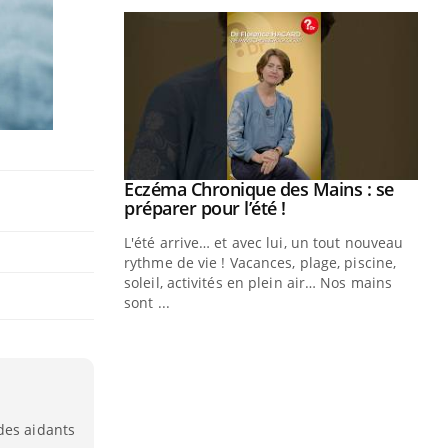
Eczéma Chronique des Mains : se
Youtube
Youtube
préparer pour l’été !
L'été arrive… et avec lui, un tout nouveau
rythme de vie ! Vacances, plage, piscine,
soleil, activités en plein air… Nos mains
sont ...
Youtube
Diabète & Ramadan 2026
Un
Youtube
You
fac
Le Ramadan approche, et, pour de
pr
nombreuses personnes atteintes de
Un 
diabète, c'est une période de questions, de
mut
défis, mais ...
des aidants
san