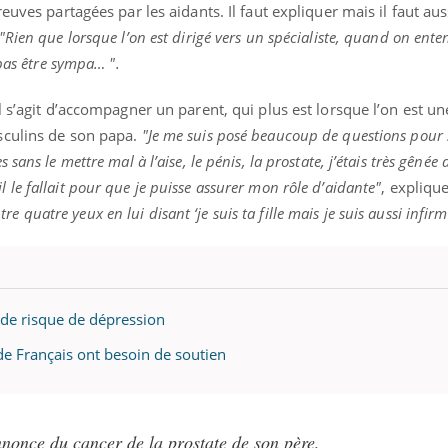
euves partagées par les aidants. Il faut expliquer mais il faut au
"Rien que lorsque l’on est dirigé vers un spécialiste, quand on ente
pas être sympa… ".
 s’agit d’accompagner un parent, qui plus est lorsque l’on est une
sculins de son papa.
"Je me suis posé beaucoup de questions pour 
ans le mettre mal à l’aise, le pénis, la prostate, j’étais très gênée 
e fallait pour que je puisse assurer mon rôle d’aidante"
, expliqu
entre quatre yeux en lui disant ‘je suis ta fille mais je suis aussi infirm
 de risque de dépression
 de Français ont besoin de soutien
nonce du cancer de la prostate de son père,