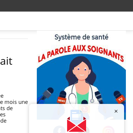
ait
ée
 ce mois une
ts de
Des
 de
Publicité