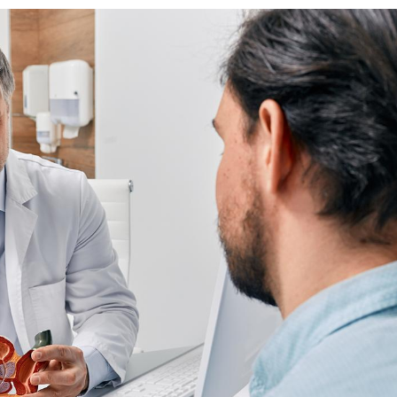
Fortes chaleurs :
pourquoi le risque de
noyade grimpe-t-il ?
Le Viagra pourrait-il
freiner la propagation du
cancer ?
Pourquoi manger moins
de protéines pourrait
finalement être bénéfique