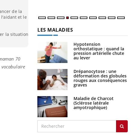
num
ancer de la
l'aidant et le
LES MALADIES
er la situation
Hypotension
orthostatique : quand la
pression artérielle chute
au lever
 maman 70
n vocabulaire
Drépanocytose : une
déformation des globules
rouges aux conséquences
graves
Maladie de Charcot
(Sclérose latérale
amyotrophique)