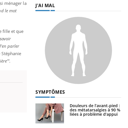
ssi ménager la
J'AI MAL
nd le mot
 fille et que
savoir
d’en parler
e Stéphanie
ière’".
SYMPTÔMES
Douleurs de l’avant-pied :
des métatarsalgies à 90 %
liées à problème d’appui