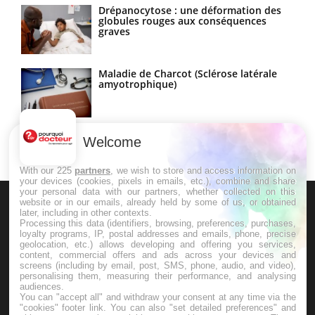
Drépanocytose : une déformation des
globules rouges aux conséquences
graves
Maladie de Charcot (Sclérose latérale
amyotrophique)
Welcome
With our 225
partners
, we wish to store and access information on
your devices (cookies, pixels in emails, etc.), combine and share
your personal data with our partners, whether collected on this
website or in our emails, already held by some of us, or obtained
later, including in other contexts.
Processing this data (identifiers, browsing, preferences, purchases,
loyalty programs, IP, postal addresses and emails, phone, precise
geolocation, etc.) allows developing and offering you services,
content, commercial offers and ads across your devices and
Le site santé de référence avec chaque jour toute l'actualité
screens (including by email, post, SMS, phone, audio, and video),
personalising them, measuring their performance, and analysing
médicale decryptée par des médecins en exercice et les
audiences.
You can "accept all" and withdraw your consent at any time via the
conseils des meilleurs spécialistes.
"cookies" footer link
. You can also "set detailed preferences" and