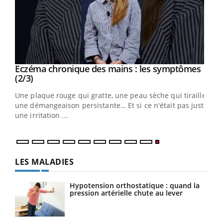
Eczéma chronique des mains : les symptômes
Youtube
Youtube
(2/3)
ris,
Une plaque rouge qui gratte, une peau sèche qui tiraille,
une démangeaison persistante… Et si ce n'était pas juste
une irritation ...
LES MALADIES
Hypotension orthostatique : quand la
pression artérielle chute au lever