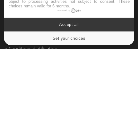
object to processing activities not subject to consent. These
choices remain valid for 6 months.
À PROPOS
powered by
Accept all
Données personnelles et cookies
Qui sommes-nous
Set your choices
Cookies settings
Conditions d'utilisation
Plan du site
Mentions Légales
Nous contacter
NEWSLETTER
Recevez toutes les semaines les meilleures infos santé