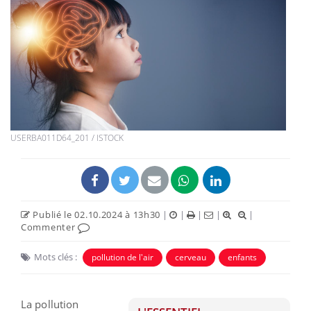
USERBA011D64_201 / ISTOCK
Publié le 02.10.2024 à 13h30
|
|
|
|
|
Commenter
Mots clés :
pollution de l'air
cerveau
enfants
La pollution