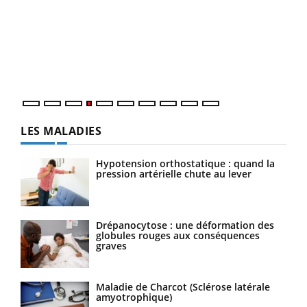
Dia
You
Le 
pers
ques
LES MALADIES
Hypotension orthostatique : quand la
pression artérielle chute au lever
Drépanocytose : une déformation des
globules rouges aux conséquences
graves
Maladie de Charcot (Sclérose latérale
amyotrophique)