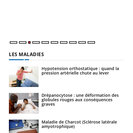
pour
L'ét
Vaca
Nos 
LES MALADIES
Hypotension orthostatique : quand la
pression artérielle chute au lever
Drépanocytose : une déformation des
globules rouges aux conséquences
graves
Maladie de Charcot (Sclérose latérale
amyotrophique)