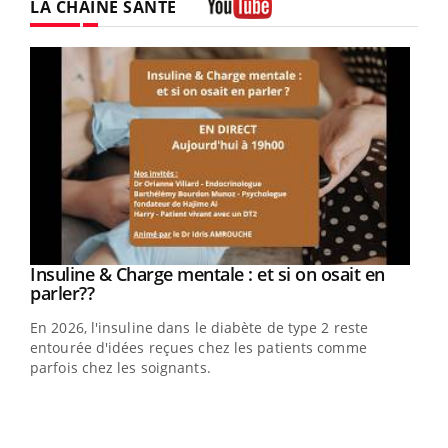
LA CHAÎNE SANTÉ
Youtube
Youtube
Insuline & Charge mentale : et si on osait en
Youtube
Youtube
parler??
En 2026, l'insuline dans le diabète de type 2 reste
entourée d'idées reçues chez les patients comme
parfois chez les soignants.
Ecz
You