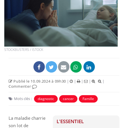
STOCKBUSTERS / ISTOCK
Publié le 10.09.2024 à 09h30
|
|
|
|
|
Commenter
Mots clés :
diagnostic
cancer
Famille
La maladie charrie
L'ESSENTIEL
son lot de