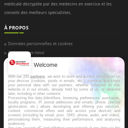
LES MALADIES
Hypotension orthostatique : quand la
pression artérielle chute au lever
Welcome
Drépanocytose : une déformation des
globules rouges aux conséquences
graves
With our 225
partners
, we wish to store and access information on
your devices (cookies, pixels in emails, etc.), combine and share
your personal data with our partners, whether collected on this
website or in our emails, already held by some of us, or obtained
Maladie de Charcot (Sclérose latérale
later, including in other contexts.
amyotrophique)
Processing this data (identifiers, browsing, preferences, purchases,
loyalty programs, IP, postal addresses and emails, phone, precise
geolocation, etc.) allows developing and offering you services,
content, commercial offers and ads across your devices and
screens (including by email, post, SMS, phone, audio, and video),
personalising them, measuring their performance, and analysing
audiences.
You can "accept all" and withdraw your consent at any time via the