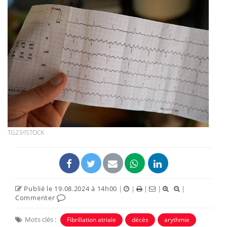
TG23/ISTOCK
Publié le 19.08.2024 à 14h00
|
|
|
|
|
Commenter
Mots clés :
Fibrillation atriale
décès
arythmie