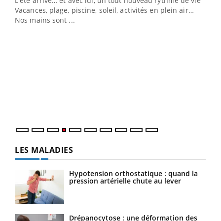
L'été arrive… et avec lui, un tout nouveau rythme de vie !
Vacances, plage, piscine, soleil, activités en plein air…
Nos mains sont ...
Dia
You
Le 
pers
ques
LES MALADIES
Hypotension orthostatique : quand la
pression artérielle chute au lever
Drépanocytose : une déformation des