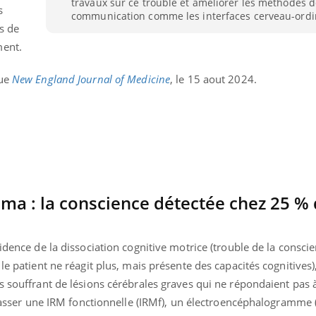
travaux sur ce trouble et améliorer les méthodes 
s
Cancer colorectal : une
Cytomég
communication comme les interfaces cerveau-ordi
stratégie simple aurait
change d
s de
changé la donne au Pays
charge 
basque
enceint
ment.
vue
New England Journal of Medicine
, le 15 aout 2024.
oma : la conscience détectée chez 25 %
idence de la dissociation cognitive motrice (trouble de la consci
le patient ne réagit plus, mais présente des capacités cognitives),
s souffrant de lésions cérébrales graves qui ne répondaient pas 
t passer une IRM fonctionnelle (IRMf), un électroencéphalogramme 