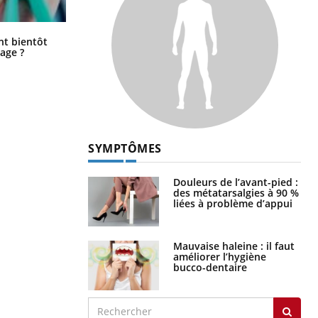
Éclipse solaire du 12 août : “Des
ent bientôt
verres adaptés, c'est indispensable
age ?
pour la santé des yeux”
SYMPTÔMES
Douleurs de l’avant-pied :
des métatarsalgies à 90 %
liées à problème d’appui
Mauvaise haleine : il faut
améliorer l’hygiène
bucco-dentaire