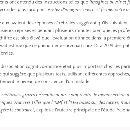
ents ont entendu des instructions telles que
"imaginez ouvrir et f
 secondes plus tard par "
arrêtez d'imaginer ouvrir et fermer votre m
e eux avaient des réponses cérébrales suggérant qu’ils suivaient
usieurs reprises et pendant plusieurs minutes bien que les profe
iffre est plus élevé que l'évaluation donnée dans la première é
e avait estimé que ce phénomène survenait chez 15 à 20 % des pat
ébrales.
e dissociation cognitivo-motrice était plus important chez les part
qui suggère que plusieurs tests, utilisant différentes approches
ctement le niveau de conscience d’un malade.
ns cérébrales graves ne semblent pas comprendre le monde extérieu
chniques avancées telles que l'IRMf et l'EEG basés sur des tâches, no
gère le contraire"
, explique l'auteure principale de l'étude, Yelen