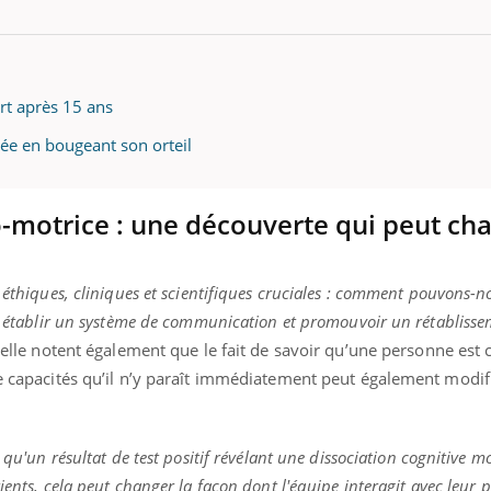
Youtube
bète & Ramadan 2026
Un « jumeau numériq
tube
Youtube
rt après 15 ans
faciliter l’accès à la 
Ramadan approche, et, pour de
Youtube
préventive
ée en bougeant son orteil
breuses personnes atteintes de
Un établissement lié à u
ète, c'est une période de questions, de
mutualiste innove en mat
s, mais ...
o-motrice : une découverte qui peut cha
santé : l'utilisation d'un 
numérique » permet ...
 éthiques, cliniques et scientifiques cruciales : comment pouvons-n
ur établir un système de communication et promouvoir un rétablisse
t elle notent également que le fait de savoir qu’une personne est
de capacités qu’il n’y paraît immédiatement peut également modifi
 qu'un résultat de test positif révélant une dissociation cognitive mo
ients, cela peut changer la façon dont l'équipe interagit avec leur 