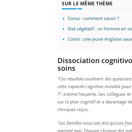
SUR LE MÊME THÈME
Coma : comment savoir ?
ale : et si on
Eczéma Chronique des Mains : se
Dia
Youtube
You
Etat végétatif : un homme en so
ube
Youtube
préparer pour l’été !
Le 
Coma : une jeune Anglaise sauv
 diabète de type 2
L'été arrive… et avec lui, un tout nouveau
nom
ues chez les
rythme de vie ! Vacances, plage, piscine,
diab
ez les soignants.
soleil, activités en plein air… Nos mains
défi
Dissociation cognitiv
sont ...
soins
"Ces résultats soulèvent des questions
cette capacité cognitive invisible po
?"
, estime l’experte. Ses collègues e
sur le plan cognitif et a davantage 
cliniques reçus.
"Les familles nous ont dits qu'une fois
partagé avec l'équipe clinique des pat