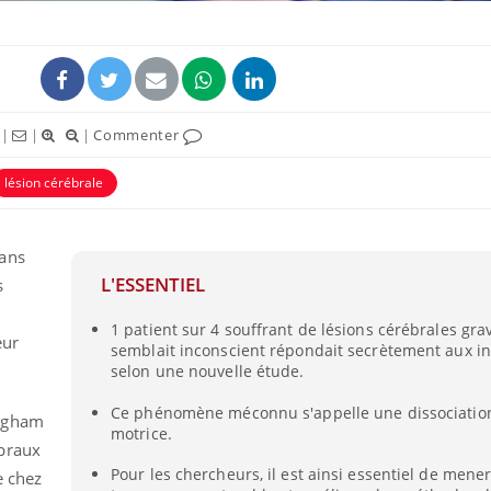
|
|
|
Commenter
lésion cérébrale
dans
L'ESSENTIEL
s
Comment oublier les
Chikung
1 patient sur 4 souffrant de lésions cérébrales gra
écrans en vacances ?
West Nil
eur
t-il dan
semblait inconscient répondait secrètement aux in
France ?
selon une nouvelle étude.
Ce phénomène méconnu s'appelle une dissociation
Toujours connectés :
Les méd
righam
comment le travail
protègen
motrice.
empiète de plus en plus
?
braux
sur nos soirées
Pour les chercheurs, il est ainsi essentiel de mene
e chez