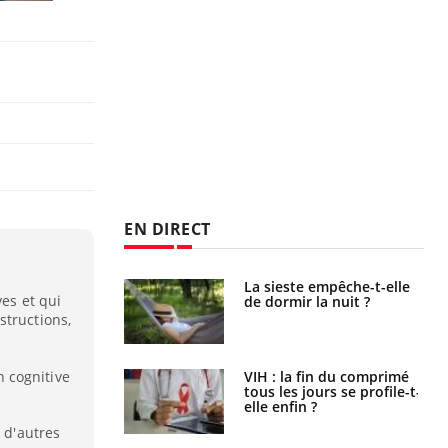
EN DIRECT
unya, dengue,
La sieste empêche-t-elle
ves et qui
e : que se passe-
de dormir la nuit ?
s le sud de la
structions,
 cognitive
icaments GLP-1
VIH : la fin du comprimé
t-ils aussi les os
tous les jours se profile-t-
elle enfin ?
r d'autres