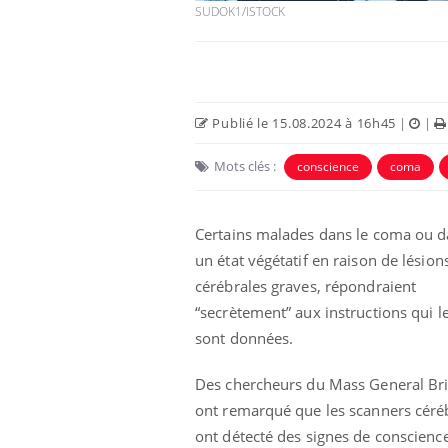
SUDOK1/ISTOCK
Publié le 15.08.2024 à 16h45
|
|
Mots clés :
conscience
coma
Certains malades dans le coma ou 
un état végétatif en raison de lésion
cérébrales graves, répondraient
eunes enfants :
Hantavirus : un cas
rousse à
détecté chez un touriste
“secrètement” aux instructions qui l
e pour les
en France
 ?
sont données.
e métabolique :
Mortalité infantile : un
Des chercheurs du Mass General B
nt les meilleurs
rapport s’interroge sur
s physiques ?
son taux élevé en France
ont remarqué que les scanners céré
ont détecté des signes de conscienc