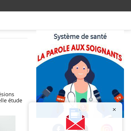
ésions
lle étude
Publicité