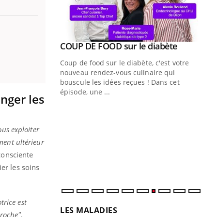
Youtube
ue » pour
COUP DE FOOD sur le diabète
Youtube
médecine
Coup de food sur le diabète, c'est votre
nouveau rendez-vous culinaire qui
n groupe
bouscule les idées reçues ! Dans cet
ière de bilan de
épisode, une ...
nger les
« jumeau
Qu
You
êtr
ous exploiter
"Le
ment ultérieur
qua
 consciente
Doc
dir
er les soins
trice est
LES MALADIES
proche"
,