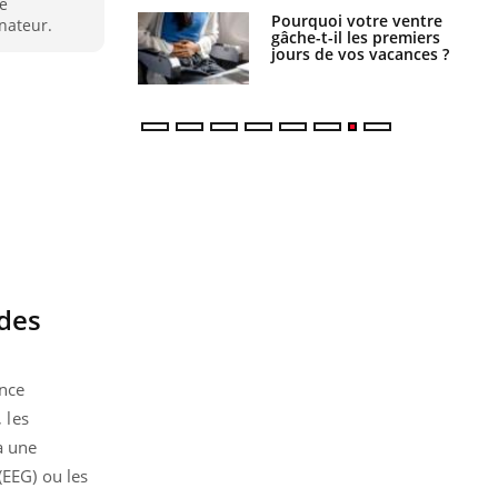
de
alovirus : ce qui
Pourquoi votre ventre
nateur.
ans la prise en
gâche-t-il les premiers
des femmes
jours de vos vacances ?
es
 des
ence
 les
à une
(EEG) ou les