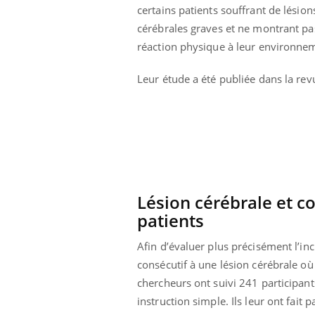
certains patients souffrant de lésion
éviter une otite
Grossesse à risque : ce jus
les vacances ?
naturel attire l'attention
cérébrales graves et ne montrant pa
des chercheurs
réaction physique à leur environne
Leur étude a été publiée dans la re
Lésion cérébrale et c
patients
Afin d’évaluer plus précisément l’inc
consécutif à une lésion cérébrale où 
chercheurs ont suivi 241 participant
instruction simple. Ils leur ont fai