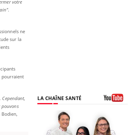
ermer votre
ain".
ssionnels ne
tude sur la
ients
icipants
, pourraient
LA CHAÎNE SANTÉ
r. Cependant,
us pouvons
Youtube
a Bodien,