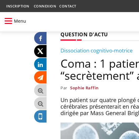
INSCRIPTION
CONNEXION
CONTACT
Menu
QUESTION D'ACTU
Dissociation cognitivo-motrice
Coma : 1 patie
“secrètement” 
Par
Sophie Raffin
Un patient sur quatre plongé 
cérébrales présenterait en ré
dirigée par Mass General Bri