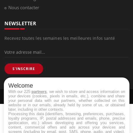
Nous contacter
NEWSLETTER
Recevez toutes les semaines les meilleures infos santé
S'INSCRIRE
Welcome
With our 225
partners
, we wish to store and access information on
Pourquoi Docteur
Tous droits réservés, 2026
your devices (cookies, pixels in emails, etc.), combine and share
your personal data with our partners, whether collected on this
website or in our emails, already held by some of us, or obtained
later, including in other contexts.
Processing this data (identifiers, browsing, preferences, purchases,
loyalty programs, IP, postal addresses and emails, phone, precise
geolocation, etc.) allows developing and offering you services,
content, commercial offers and ads across your devices and
screens (including by email, post, SMS, phone, audio, and video),