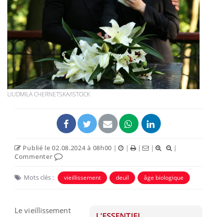
LIUDMILA CHERNETSKA/ISTOCK
Publié le 02.08.2024 à 08h00
|
|
|
|
|
Commenter
Mots clés :
vieillissement
deuil
âge biologique
Le vieillissement
L'ESSENTIEL