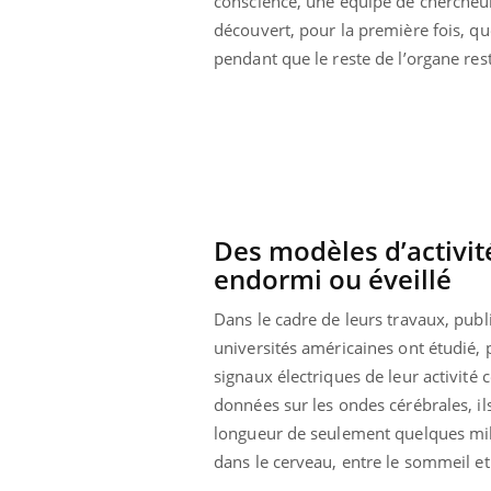
conscience, une équipe de chercheu
découvert, pour la première fois, q
pendant que le reste de l’organe res
Des modèles d’activit
prendre pour
endormi ou éveillé
llard mental ou
Dans le cadre de leurs travaux, publ
tômes de la
universités américaines ont étudié, 
les ce qui la rend
signaux électriques de leur activité
Insuline & Charge mentale : et si on
Ecz
Youtube
You
données sur les ondes cérébrales, il
Youtube
osait en parler??
pré
longueur de seulement quelques milli
En 2026, l'insuline dans le diabète de type 2
L'ét
dans le cerveau, entre le sommeil et 
reste entourée d'idées reçues chez les
ryth