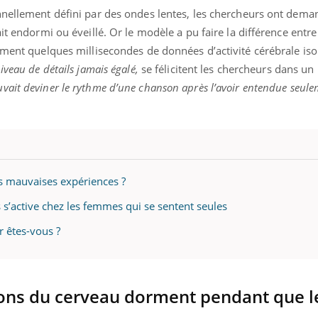
il, activités en plein air… Nos mains
défis, mais ...
nnellement défini par des ondes lentes, les chercheurs ont dem
 ...
it endormi ou éveillé. Or le modèle a pu faire la différence entre
ement quelques millisecondes de données d’activité cérébrale iso
iveau de détails jamais égalé,
se félicitent les chercheurs dans un
uvait deviner le rythme d’une chanson après l’avoir entendue seul
es mauvaises expériences ?
s s’active chez les femmes qui se sentent seules
 êtes-vous ?
ions du cerveau dorment pendant que l