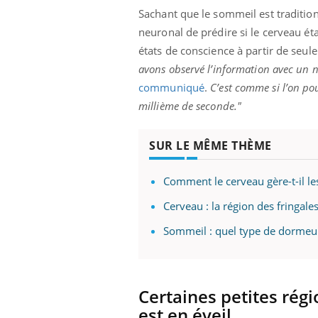
patients comme parfois chez les soignants.
sole
Sachant que le sommeil est traditio
sont
neuronal de prédire si le cerveau éta
états de conscience à partir de seul
avons observé l’information avec un n
communiqué
.
C’est comme si l’on po
millième de seconde."
SUR LE MÊME THÈME
Comment le cerveau gère-t-il l
Cerveau : la région des fringale
Sommeil : quel type de dormeur
Certaines petites rég
est en éveil