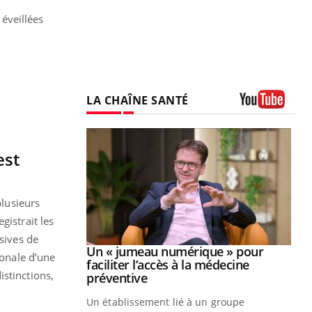
éveillées
LA CHAÎNE SANTÉ
Youtube
est
plusieurs
gistrait les
ssives de
Youtube
2026
Un « jumeau numérique » pour
Youtube
ronale d’une
faciliter l’accès à la médecine
stinctions,
 pour de
Youtube
préventive
teintes de
Un établissement lié à un groupe
e de questions, de