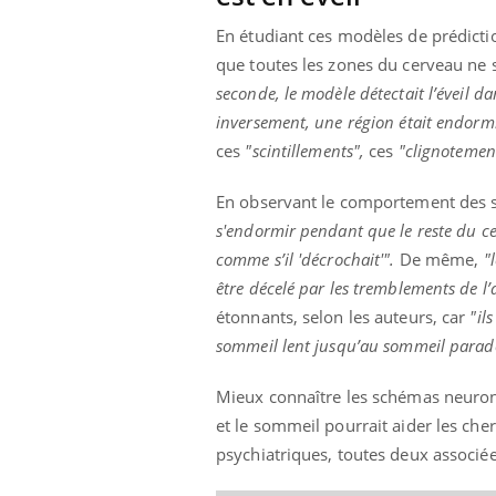
En étudiant ces modèles de prédicti
que toutes les zones du cerveau n
seconde, le modèle détectait l’éveil d
inversement, une région était endormie
ces
"scintillements",
ces
"clignotemen
En observant le comportement des so
s'endormir pendant que le reste du ce
comme s’il 'décrochait'".
De même,
"l
être décelé par les tremblements de 
étonnants, selon les auteurs, car
"il
sommeil lent jusqu’au sommeil parad
Mieux connaître les schémas neuronau
et le sommeil pourrait aider les ch
psychiatriques, toutes deux associé