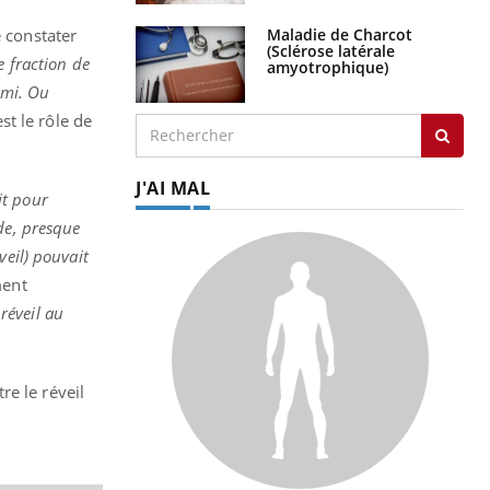
Maladie de Charcot
 constater
(Sclérose latérale
 fraction de
amyotrophique)
rmi. Ou
st le rôle de
J'AI MAL
it pour
de, presque
veil) pouvait
ment
 réveil au
e le réveil