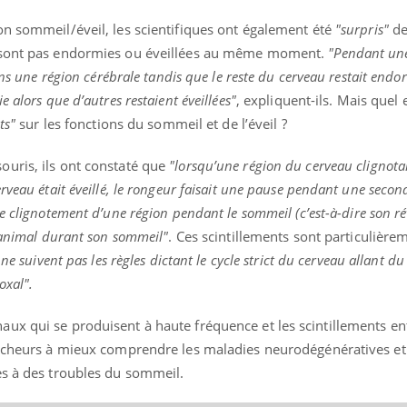
on sommeil/éveil, les scientifiques ont également été
"surpris"
de
e sont pas endormies ou éveillées au même moment.
"Pendant une
ans une région cérébrale tandis que le reste du cerveau restait endo
 alors que d’autres restaient éveillées"
, expliquent-ils. Mais quel e
ts"
sur les fonctions du sommeil et de l’éveil ?
uris, ils ont constaté que
"lorsqu’une région du cerveau clignota
rveau était éveillé, le rongeur faisait une pause pendant une secon
e clignotement d’une région pendant le sommeil (c’est-à-dire son ré
l’animal durant son sommeil"
. Ces scintillements sont particulière
s ne suivent pas les règles dictant le cycle strict du cerveau allant du
oxal".
x qui se produisent à haute fréquence et les scintillements entr
ercheurs à mieux comprendre les maladies neurodégénératives et
es à des troubles du sommeil.