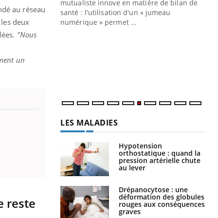
mutualiste innove en matière de bilan de
andé au réseau
santé : l'utilisation d'un « jumeau
CO
You
 les deux
numérique » permet ...
lées.
"Nous
Cou
nou
bou
ement un
épi
LES MALADIES
Hypotension
orthostatique : quand la
pression artérielle chute
au lever
Drépanocytose : une
déformation des globules
e reste
rouges aux conséquences
graves