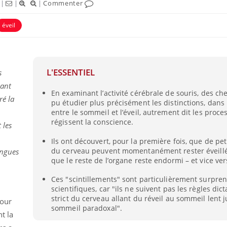
|
|
|
Commenter
éveil
L'ESSENTIEL
s
dant
En examinant l’activité cérébrale de souris, des ch
ré la
pu étudier plus précisément les distinctions, dans 
entre le sommeil et l’éveil, autrement dit les proce
régissent la conscience.
 les
Ils ont découvert, pour la première fois, que de pet
du cerveau peuvent momentanément rester éveill
ongues
que le reste de l’organe reste endormi – et vice ver
Ces "scintillements" sont particulièrement surpren
scientifiques, car "ils ne suivent pas les règles dict
strict du cerveau allant du réveil au sommeil lent 
pour
sommeil paradoxal".
t la