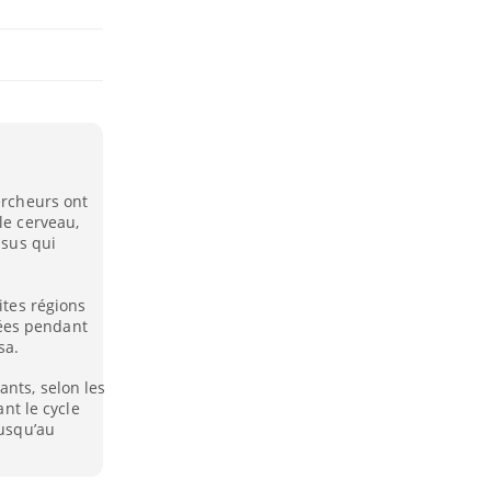
ercheurs ont
le cerveau,
ssus qui
ites régions
ées pendant
sa.
ants, selon les
ant le cycle
jusqu’au