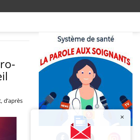
ro-
il
, d’après
Publicité