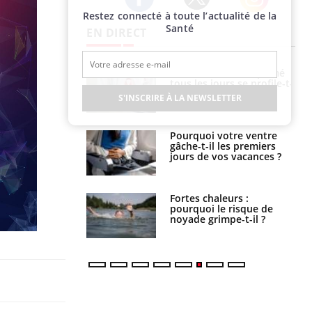
Restez connecté à toute l’actualité de la
Twitter
Facebook
Instagram
Santé
EN DIRECT
icaments GLP-1
VIH : la fin du comprimé
t-ils aussi les os
tous les jours se profile-t-
elle enfin ?
S'INSCRIRE À LA NEWSLETTER
alovirus : ce qui
Pourquoi votre ventre
ans la prise en
gâche-t-il les premiers
des femmes
jours de vos vacances ?
es
e empêche-t-elle
Fortes chaleurs :
r la nuit ?
pourquoi le risque de
noyade grimpe-t-il ?