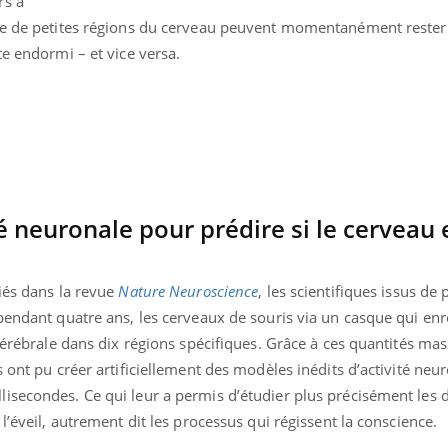
rs a
ue de petites régions du cerveau peuvent momentanément rester 
te endormi – et vice versa.
é neuronale pour prédire si le cerveau 
iés dans la revue
Nature Neuroscience
, les scientifiques issus de 
pendant quatre ans, les cerveaux de souris via un casque qui enre
 cérébrale dans dix régions spécifiques. Grâce à ces quantités ma
éma Chronique des Mains : se
Diabète & Ramadan 
tube
Youtube
s ont pu créer artificiellement des modèles inédits d’activité neu
Youtube
parer pour l’été !
secondes. Ce qui leur a permis d’étudier plus précisément les di
Le Ramadan approche, et,
é arrive… et avec lui, un tout nouveau
nombreuses personnes at
l’éveil, autrement dit les processus qui régissent la conscience.
me de vie ! Vacances, plage, piscine,
diabète, c'est une périod