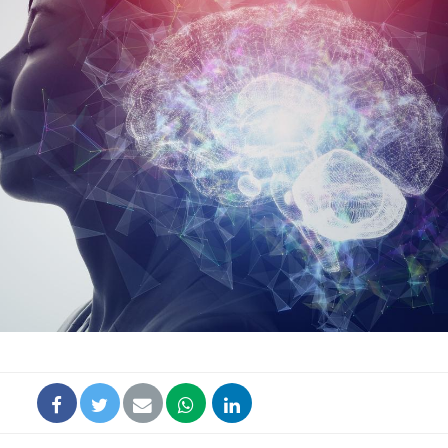
Toujours connectés :
Les méd
comment le travail
protègen
empiète de plus en plus
?
sur nos soirées
Cancer colorectal : une
Cytomég
stratégie simple aurait
change d
changé la donne au Pays
charge 
basque
enceint
Chikungunya, dengue,
La siest
West Nile : que se passe-
de dormi
t-il dans le sud de la
France ?