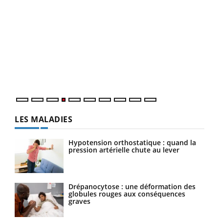
Dia
You
Le 
pers
ques
LES MALADIES
Hypotension orthostatique : quand la
pression artérielle chute au lever
Drépanocytose : une déformation des
globules rouges aux conséquences
graves