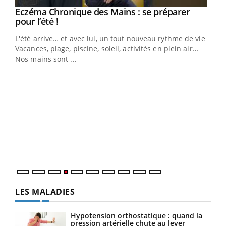
Eczéma Chronique des Mains : se préparer
Youtube
Youtube
pour l’été !
L'été arrive… et avec lui, un tout nouveau rythme de vie !
Vacances, plage, piscine, soleil, activités en plein air…
Nos mains sont ...
Dia
You
Le 
pers
ques
LES MALADIES
Hypotension orthostatique : quand la
pression artérielle chute au lever