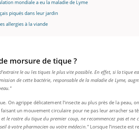
pulation mondiale a eu la maladie de Lyme
çais piqués dans leur jardin
s allergies à la viande
« jumeau numérique » pour
tube
iliter l’accès à la médecine
Youtube
ventive
établissement lié à un groupe
ualiste innove en matière de bilan de
de morsure de tique ?
é : l'utilisation d'un « jumeau
érique » permet ...
d’extraire le ou les tiques le plus vite possible. En effet, si la tique e
nsmission de cette bactérie, responsable de la maladie de Lyme, aug
peau."
tique. On agrippe délicatement l’insecte au plus près de la peau, on
aisant un mouvement circulaire pour ne pas leur arracher sa tê
ête et le rostre du tique du premier coup, ne recommencez pas et ne 
seil à votre pharmacien ou votre médecin."
Lorsque l’insecte est ret