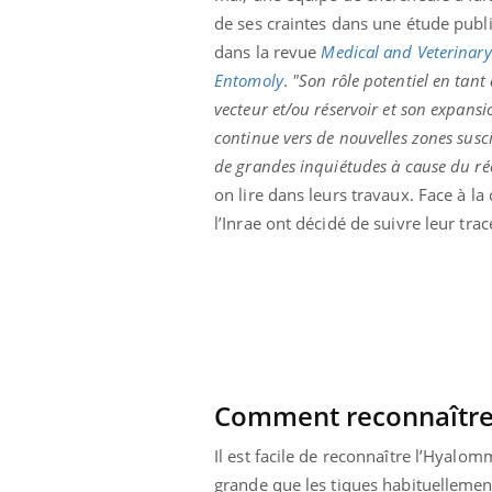
e empêche-t-elle
Fortes chaleurs :
de ses craintes dans une étude publ
 la nuit ?
pourquoi le risque de
dans la revue
Medical and Veterinary
noyade grimpe-t-il ?
Entomoly
.
"Son rôle potentiel en tant
vecteur et/ou réservoir et son expansi
continue vers de nouvelles zones susc
de grandes inquiétudes à cause du r
on lire dans leurs travaux. Face à la
l’Inrae ont décidé de suivre leur tr
Comment reconnaître 
Il est facile de reconnaître l’Hyalom
grande que les tiques habituellement