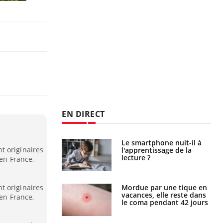
EN DIRECT
Le smartphone nuit-il à
Légionellose en Suisse :
t originaires
l'apprentissage de la
quelle est l’origine de la
lecture ?
contamination ?
 en France,
Mordue par une tique en
Allergies alimentaires :
t originaires
vacances, elle reste dans
une nouvelle arme contre
 en France,
le coma pendant 42 jours
les réactions sévères