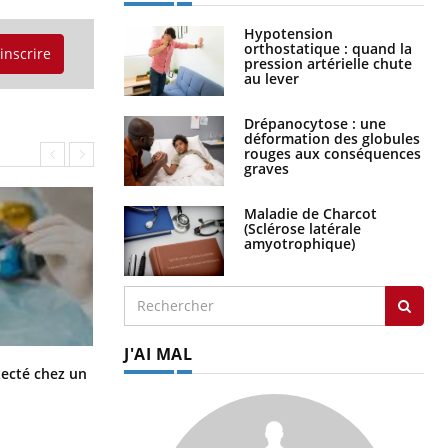
Hypotension
orthostatique : quand la
'inscrire
pression artérielle chute
au lever
Drépanocytose : une
déformation des globules
rouges aux conséquences
graves
Maladie de Charcot
(Sclérose latérale
amyotrophique)
J'AI MAL
Mortalité infantile : un rapport
tecté chez un
s’interroge sur son taux élevé en
France