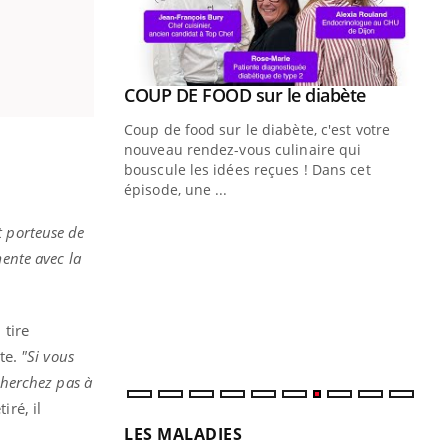
Youtube
COUP DE FOOD sur le diabète
Youtube
Coup de food sur le diabète, c'est votre
nouveau rendez-vous culinaire qui
bouscule les idées reçues ! Dans cet
épisode, une ...
Quand l’entreprise mise sur le bien
Ec
Youtube
You
st porteuse de
Youtube
être global
quo
mente avec la
"Les rendez-vous de la santé et de la
Dan
qualité de vie au travail" de Pourquoi
der
Docteur reçoivent Régis Blugeon, DRH et
com
 tire
directeur ...
et é
te.
"Si vous
cherchez pas à
iré, il
LES MALADIES