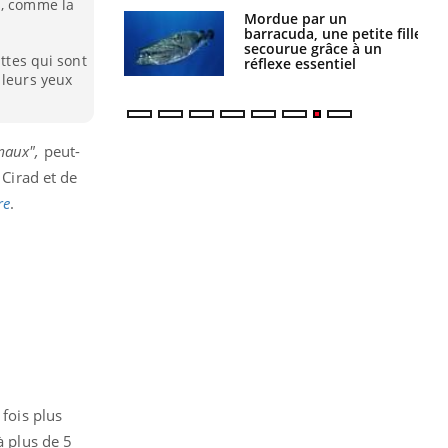
s, comme la
Mordue par un
Comment gérer le
barracuda, une petite fille
sommeil des enfants en
secourue grâce à un
vacances ?
attes qui sont
réflexe essentiel
 leurs yeux
maux",
peut-
 Cirad et de
re
.
 fois plus
à plus de 5