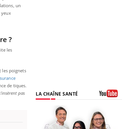
lations, un
s yeux
re ?
ite les
t les poignets
ssurance
nce de tiques.
s'insèrent pas
LA CHAÎNE SANTÉ
Youtube