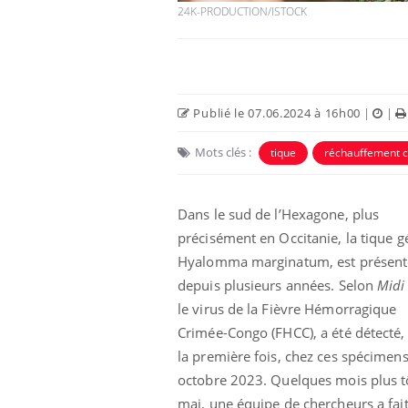
24K-PRODUCTION/ISTOCK
Publié le 07.06.2024 à 16h00
|
|
Mots clés :
tique
réchauffement c
Dans le sud de l’Hexagone, plus
précisément en Occitanie, la tique g
icaments GLP-1
VIH : la fin du comprimé
Hyalomma marginatum, est présent
-ils aussi les os
tous les jours se profile-t-
depuis plusieurs années. Selon
Midi
elle enfin ?
le virus de la Fièvre Hémorragique
Crimée-Congo (FHCC), a été détecté,
lovirus : ce qui
Pourquoi votre ventre
la première fois, chez ces spécimen
ans la prise en
gâche-t-il les premiers
des femmes
jours de vos vacances ?
octobre 2023. Quelques mois plus t
s
mai, une équipe de chercheurs a fait