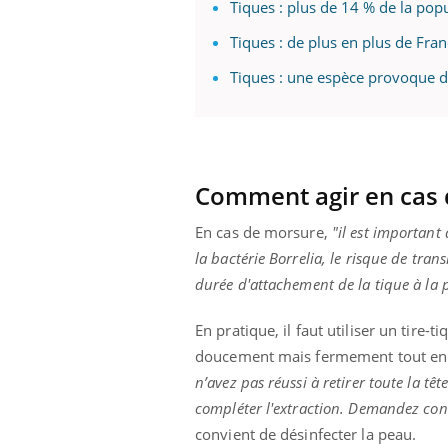
Tiques : plus de 14 % de la po
Tiques : de plus en plus de Fran
Tiques : une espèce provoque de
Youtube
 Mains : se
Diabète & Ramadan 2026
Un 
Youtube
You
outube
fac
Le Ramadan approche, et, pour de
pré
un tout nouveau
nombreuses personnes atteintes de
Un 
lage, piscine,
diabète, c'est une période de questions, de
mut
Comment agir en cas 
air… Nos mains
défis, mais ...
sant
num
En cas de morsure,
"il est important 
la bactérie Borrelia, le risque de tra
durée d'attachement de la tique à la 
En pratique, il faut utiliser un tire-
doucement mais fermement tout en f
n’avez pas réussi à retirer toute la t
compléter l'extraction. Demandez con
convient de désinfecter la peau.