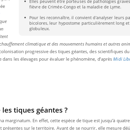
Elles peuvent être porteuses de pathologies grave
Grossesse et chaleur : ce
iée
fièvre de Crimée-Congo et la maladie de Lyme.
que dit la science
Pour les reconnaître, il convient d’analyser leurs p
 que
bicolores, leur hypostome particulièrement long et
on
globuleux.
itent
échauffement climatique et des mouvements humains et autres ani
 colonisation progressive des tiques géantes, des scientifiques du
ace dans les élevages pour évaluer le phénomène, d’après
Midi Lib
les tiques géantes ?
ma marginatum. En effet, cette espèce de tique est jusqu’à quatre
 présentes sur le territoire. Avant de se nourrir, elle mesure déj