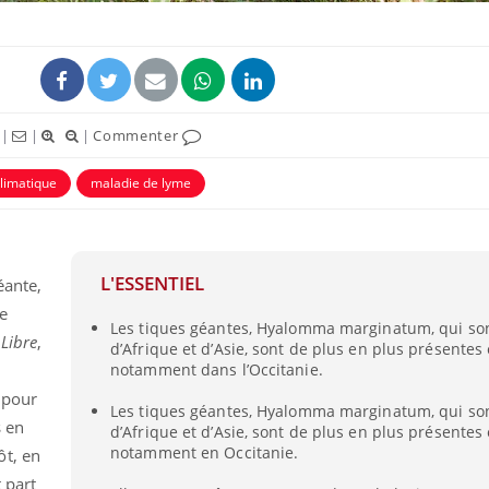
|
|
|
Commenter
limatique
maladie de lyme
L'ESSENTIEL
éante,
Le Viagra pourrait-il
e
Les tiques géantes, Hyalomma marginatum, qui son
freiner la propagation du
 Libre
,
cancer ?
d’Afrique et d’Asie, sont de plus en plus présentes
notamment dans l’Occitanie.
 pour
Pourquoi manger moins
Les tiques géantes, Hyalomma marginatum, qui son
s en
de protéines pourrait
d’Afrique et d’Asie, sont de plus en plus présentes
finalement être bénéfique
notamment en Occitanie.
ôt, en
 part