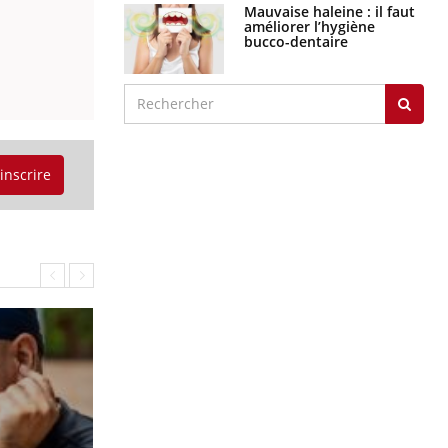
graves
Maladie de Charcot
(Sclérose latérale
amyotrophique)
'inscrire
J'AI MAL