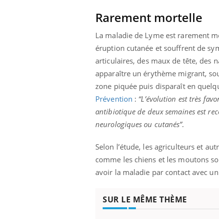
'un proche c'est
carence en fer sont multiples ce qui la rend
pat
...
Rarement mortelle
La maladie de Lyme est rarement mo
éruption cutanée et souffrent de 
articulaires, des maux de tête, des
apparaître un érythème migrant, sou
zone piquée puis disparaît en quel
Prévention
:
“L’évolution est très fa
antibiotique de deux semaines est rec
neurologiques ou cutanés”.
Selon l’étude, les agriculteurs et au
comme les chiens et les moutons son
avoir la maladie par contact avec un
SUR LE MÊME THÈME