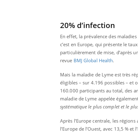
20% d’infection
En effet, la prévalence des maladies
c’est en Europe, qui présente le taux
particulièrement de mise, d’après un
revue
BMJ Global Health
.
Mais la maladie de Lyme est très ré
éligibles – sur 4.196 possibles – et
160.000 participants au total, des an
maladie de Lyme appelée également 
systématique le plus complet et le plu
 Mains :
Carence en fer : comprendre pour
Ins
Youtube
You
Youtube
Youtube
prévenir
osa
Après l’Europe centrale, les régions a
aciles à aborder...
Fatigue, irritabilité, brouillard mental ou
En 2
l’Europe de l’Ouest, avec 13,5 % et l
poser des
même alopécie… Les symptômes de la
rest