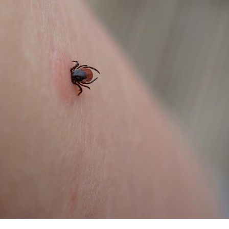
Comment oublier les
Chikung
écrans en vacances ?
West Nil
t-il dan
France ?
Toujours connectés :
Les méd
comment le travail
protègen
empiète de plus en plus
?
sur nos soirées
Cancer colorectal : une
Cytomég
stratégie simple aurait
change d
changé la donne au Pays
charge 
basque
enceint