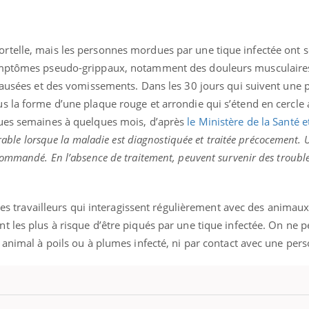
ients comme parfois chez les soignants.
soleil, activités en plein
sont ...
rtelle, mais les personnes mordues par une tique infectée ont 
symptômes pseudo-grippaux, notamment des douleurs musculaire
 nausées et des vomissements. Dans les 30 jours qui suivent une 
s la forme d’une plaque rouge et arrondie qui s’étend en cercle 
ques semaines à quelques mois, d’après
le Ministère de la Santé e
vorable lorsque la maladie est diagnostiquée et traitée précocement.
ommandé. En l’absence de traitement, peuvent survenir des troubles
tres travailleurs qui interagissent régulièrement avec des animau
t les plus à risque d’être piqués par une tique infectée. On ne 
 animal à poils ou à plumes infecté, ni par contact avec une pe