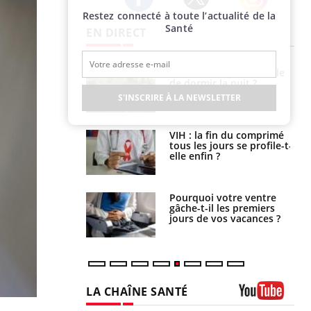
Restez connecté à toute l’actualité de la
Twitter
Facebook
Instagram
Santé
EN DIRECT
unya, dengue,
La sieste empêche-t-elle
e : que se passe-
de dormir la nuit ?
s le sud de la
S'INSCRIRE À LA NEWSLETTER
icaments GLP-1
VIH : la fin du comprimé
t-ils aussi les os
tous les jours se profile-t-
elle enfin ?
alovirus : ce qui
Pourquoi votre ventre
ans la prise en
gâche-t-il les premiers
des femmes
jours de vos vacances ?
es