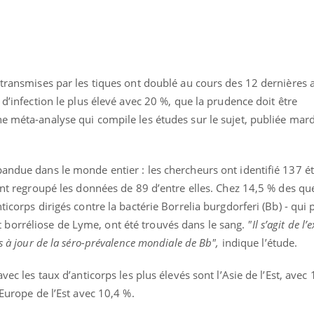
 transmises par les tiques ont doublé au cours des 12 dernières 
 d’infection le plus élevé avec 20 %, que la prudence doit être
e méta-analyse qui compile les études sur le sujet, publiée mard
pandue dans le monde entier : les chercheurs ont identifié 137 é
 ont regroupé les données de 89 d’entre elles. Chez 14,5 % des qu
ticorps dirigés contre la bactérie Borrelia burgdorferi (Bb) - qui
borréliose de Lyme, ont été trouvés dans le sang.
"Il s’agit de l
s à jour de la séro-prévalence mondiale de Bb",
indique l’étude.
uline & Charge mentale : et si on
Eczéma Chronique des
tube
Youtube
Youtube
Y
it en parler??
préparer pour l’été !
vec les taux d’anticorps les plus élevés sont l’Asie de l’Est, avec
026, l'insuline dans le diabète de type 2
L'été arrive… et avec lui,
’Europe de l’Est avec 10,4 %.
e entourée d'idées reçues chez les
rythme de vie ! Vacances, 