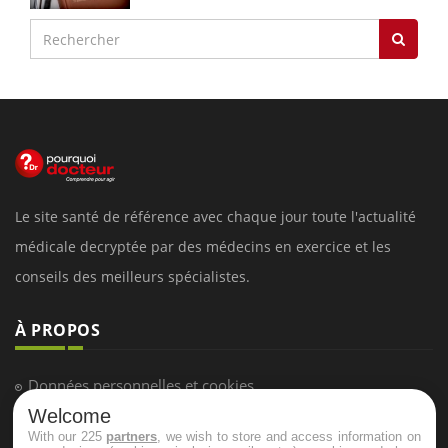
Le site santé de référence avec chaque jour toute l'actualité
médicale decryptée par des médecins en exercice et les
conseils des meilleurs spécialistes.
À PROPOS
Données personnelles et cookies
Welcome
Qui sommes-nous
With our 225
partners
, we wish to store and access information on
Conditions d'utilisation