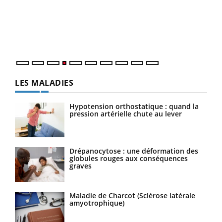
Le 
pers
ques
LES MALADIES
Hypotension orthostatique : quand la
pression artérielle chute au lever
Drépanocytose : une déformation des
globules rouges aux conséquences
graves
Maladie de Charcot (Sclérose latérale
amyotrophique)