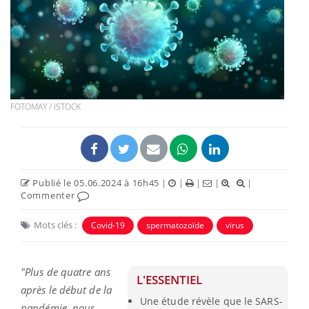
FOTOMAY / ISTOCK
Publié le 05.06.2024 à 16h45
|
|
|
|
|
Commenter
Mots clés :
Covid-19
spermatozoïde
virus
"Plus de quatre ans
L'ESSENTIEL
après le début de la
Une étude révèle que le SARS-
pandémie, nous