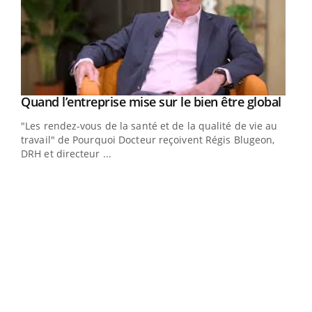
Yout
Quand l’entreprise mise sur le bien être global
Youtube
ndez-
"Les rendez-vous de la santé et de la qualité de vie au
cet
travail" de Pourquoi Docteur reçoivent Régis Blugeon,
DRH et directeur ...
Ecz
You
(3/3
Dans
vous
quot