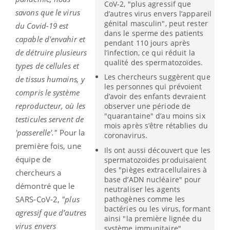
CoV-2, "plus agressif que
savons que le virus
d’autres virus envers l’appareil
génital masculin", peut rester
du Covid-19 est
dans le sperme des patients
capable d'envahir et
pendant 110 jours après
de détruire plusieurs
l’infection, ce qui réduit la
qualité des spermatozoïdes.
types de cellules et
Les chercheurs suggèrent que
de tissus humains, y
les personnes qui prévoient
compris le système
d’avoir des enfants devraient
reproducteur, où les
observer une période de
"quarantaine" d’au moins six
testicules servent de
mois après s’être rétablies du
'passerelle'."
Pour la
coronavirus.
première fois, une
Ils ont aussi découvert que les
équipe de
spermatozoïdes produisaient
des "pièges extracellulaires à
chercheurs a
base d’ADN nucléaire" pour
démontré que le
neutraliser les agents
pathogènes comme les
SARS-CoV-2,
"plus
bactéries ou les virus, formant
agressif que d’autres
ainsi "la première lignée du
virus envers
système immunitaire".