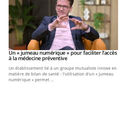
Un « jumeau numérique » pour faciliter l’accès
Youtube
Youtube
à la médecine préventive
Un établissement lié à un groupe mutualiste innove en
e
matière de bilan de santé : l'utilisation d'un « jumeau
numérique » permet ...
COU
You
Coup
vous
épis