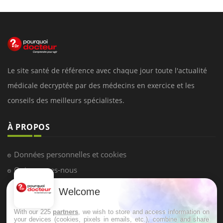
Le site santé de référence avec chaque jour toute l'actualité
médicale decryptée par des médecins en exercice et les
conseils des meilleurs spécialistes.
À PROPOS
Données personnelles et cookies
Qui sommes-nous
Conditions d'utilisation
Welcome
Plan du site
With our 225
partners
, we wish to store and access information on
Mentions Légales
your devices (cookies, pixels in emails, etc.), combine and share