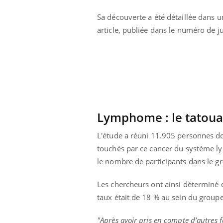
éviter une otite
Grossesse à risque : ce jus
Sa découverte a été détaillée dans u
les vacances ?
naturel attire l'attention
des chercheurs
article, publiée dans le numéro de 
Lymphome : le tatoua
L'étude a réuni 11.905 personnes do
touchés par ce cancer du système l
le nombre de participants dans le g
Les chercheurs ont ainsi déterminé 
taux était de 18 % au sein du groupe
"Après avoir pris en compte d’autres f