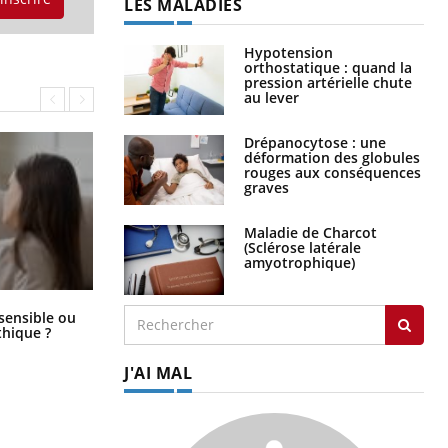
LES MALADIES
Hypotension
orthostatique : quand la
pression artérielle chute
au lever
Drépanocytose : une
déformation des globules
rouges aux conséquences
graves
Maladie de Charcot
(Sclérose latérale
amyotrophique)
Bébés, jeunes enfants : quelle
 sensible ou
trousse à pharmacie pour les
hique ?
vacances ?
J'AI MAL