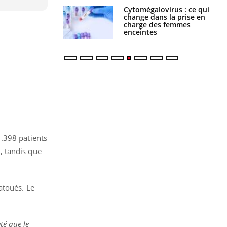
alovirus : ce qui
Pourquoi votre ventre
ans la prise en
gâche-t-il les premiers
des femmes
jours de vos vacances ?
es
1.398 patients
, tandis que
atoués. Le
té que le