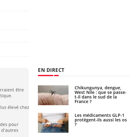
EN DIRECT
unya, dengue,
La sieste empêche-t-elle
rraient être
e : que se passe-
de dormir la nuit ?
tique.
s le sud de la
lus élevé chez
icaments GLP-1
VIH : la fin du comprimé
t-ils aussi les os
tous les jours se profile-t-
elle enfin ?
udes pour
t d'autres