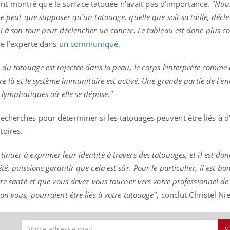
t montré que la surface tatouée n’avait pas d’importance.
"Nou
ne peut que supposer qu’un tatouage, quelle que soit sa taille, déc
i à son tour peut déclencher un cancer. Le tableau est donc plus 
ue l’experte dans un
communiqué.
éma Chronique des Mains : se
Diabète & Ramadan 
tube
Youtube
Youtube
parer pour l’été !
Le Ramadan approche, et,
 du tatouage est injectée dans la peau, le corps l’interprète comme
é arrive… et avec lui, un tout nouveau
nombreuses personnes at
re là et le système immunitaire est activé. Une grande partie de l'en
me de vie ! Vacances, plage, piscine,
diabète, c'est une périod
s lymphatiques où elle se dépose."
il, activités en plein air… Nos mains
défis, mais ...
 ...
echerches pour déterminer si les tatouages peuvent être liés à d
toires.
uer à exprimer leur identité à travers des tatouages, et il est don
, puissions garantir que cela est sûr. Pour le particulier, il est bo
tre santé et que vous devez vous tourner vers votre professionnel de 
n vous, pourraient être liés à votre tatouage"
, conclut Christel Ni
S