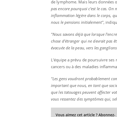
de lymphome. Mais leurs données on
llard mental ou
pas encore pourquoi c’est le cas. On 
tômes de la
inflammation légère dans le corps, qu
les ce qui la rend
nous le pensions initialement"
, indiq
Insuline & Charge mentale : et si on
Ecz
Youtube
You
Youtube
osait en parler??
pré
"Nous savons déjà que lorsque l’encre
En 2026, l'insuline dans le diabète de type 2
L'ét
chose d’étranger qui ne devrait pas êt
reste entourée d'idées reçues chez les
ryth
évacuée de la peau, vers les ganglion
patients comme parfois chez les soignants.
sole
sont
L’équipe a prévu de poursuivre ses r
cancers ou à des maladies inflamma
"Les gens voudront probablement contin
important que nous, en tant que société
que les tatouages ​​peuvent affecter vo
vous ressentez des symptômes qui, selo
Vous aimez cet article ? Abonnez-