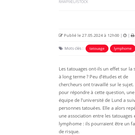
RAWPIXEL/ISTOCK
Publié le 27.05.2024 à 12h00
|
|
Mots clés :
tatouage
lymphome
Les tatouages ont-ils un effet sur la 
à long terme ? Peu d’études et de
chercheurs ont travaillé sur le sujet. 
eunes enfants :
Hantavirus : un cas
rousse à
détecté chez un touriste
pour répondre à cette question, une
e pour les
en France
équipe de l’université de Lund a sui
 ?
personnes tatouées. Elle a alors rep
e métabolique :
Mortalité infantile : un
une association entre les tatouages e
nt les meilleurs
rapport s’interroge sur
s physiques ?
son taux élevé en France
lymphome : ils pourraient être un fa
de risque.