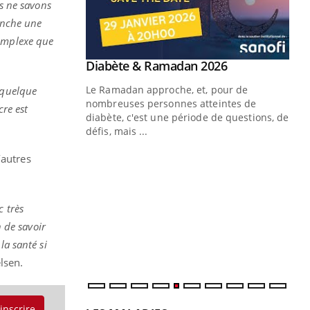
s ne savons
lenche une
complexe que
Youtube
2026
 pour de
 quelque
teintes de
cre est
e de questions, de
Un « jumeau numérique » pour
CO
Youtube
You
’autres
faciliter l’accès à la médecine
Youtube
Cou
préventive
nou
Un établissement lié à un groupe
c très
bou
mutualiste innove en matière de bilan de
épi
n de savoir
santé : l'utilisation d'un « jumeau
la santé si
numérique » permet ...
elsen.
'inscrire