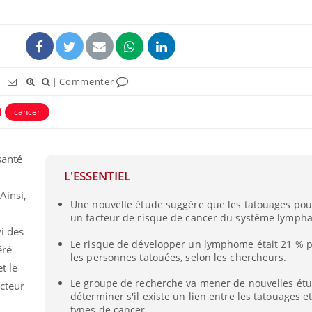
|
|
|
Commenter
cancer
santé
L'ESSENTIEL
Ainsi,
Comment oublier les
Chikung
Une nouvelle étude suggère que les tatouages ​​pou
écrans en vacances ?
West Nil
un facteur de risque de cancer du système lympha
t-il dan
vi des
France ?
Le risque de développer un lymphome était 21 % p
éré
les personnes tatouées, selon les chercheurs.
Toujours connectés :
Les méd
t le
comment le travail
protègen
empiète de plus en plus
?
Le groupe de recherche va mener de nouvelles ét
cteur
sur nos soirées
déterminer s'il existe un lien entre les tatouages ​​e
types de cancer.