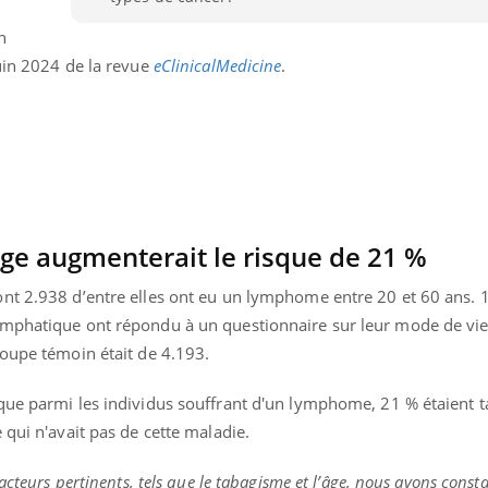
Cancer colorectal : une
Cytomég
n
stratégie simple aurait
change d
changé la donne au Pays
charge 
juin 2024 de la revue
eClinicalMedicine
.
basque
enceint
ge augmenterait le risque de 21 %
nt 2.938 d’entre elles ont eu un lymphome entre 20 et 60 ans. 
ymphatique ont répondu à un questionnaire sur leur mode de vie
roupe témoin était de 4.193.
que parmi les individus souffrant d'un lymphome, 21 % étaient t
 qui n'avait pas de cette maladie.
acteurs pertinents, tels que le tabagisme et l’âge, nous avons consta