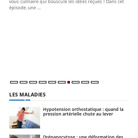
 en
vous culinaire qui bouscule les idées reçues ! Dans cet
u
épisode, une ...
Qua
You
"Les
trav
DRH 
LES MALADIES
Hypotension orthostatique : quand la
pression artérielle chute au lever
Drépanocytose : une déformation des