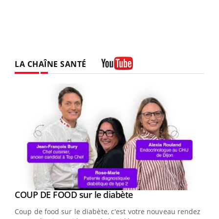
LA CHAÎNE SANTÉ
Youtube
Youtube
cès
COUP DE FOOD sur le diabète
Youtube
Coup de food sur le diabète, c'est votre nouveau rendez-