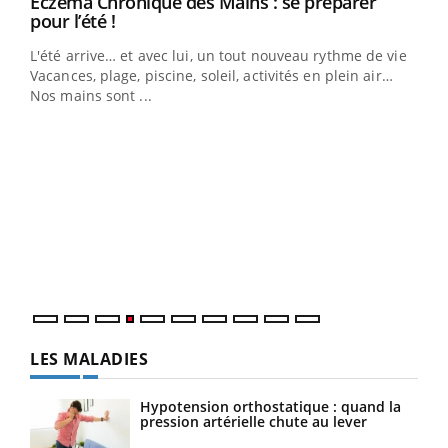
Eczéma Chronique des Mains : se préparer
Youtube
Youtube
pour l’été !
L'été arrive… et avec lui, un tout nouveau rythme de vie !
Vacances, plage, piscine, soleil, activités en plein air…
Nos mains sont ...
Dia
You
Le 
pers
ques
LES MALADIES
Hypotension orthostatique : quand la
pression artérielle chute au lever