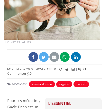
SEVENTYFOUR/ISTOCK
Publié le 20.05.2024 à 13h30
|
|
|
|
|
Commenter
Mots clés :
cancer du sein
organe
cancer
Pour ses médecins,
L'ESSENTIEL
Gayle Dean est un