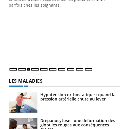
parfois chez les soignants.
Ecz
You
pour
L'ét
Vaca
Nos 
LES MALADIES
Hypotension orthostatique : quand la
pression artérielle chute au lever
Drépanocytose : une déformation des
globules rouges aux conséquences