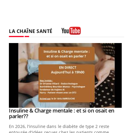
LA CHAÎNE SANTÉ
Youtube
Youtube
Insuline & Charge mentale : et si on osait en
Youtube
Youtube
parler??
En 2026, l'insuline dans le diabète de type 2 reste
entourée d'idées reçues chez les patients comme